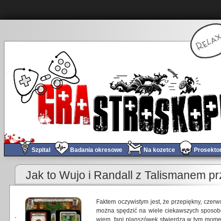
Szpital
Badania okresowe
Na kozetce
Prosekto
Jak to Wujo i Randall z Talismanem p
Faktem oczywistym jest, że przepiękny, czerw
można spędzić na wiele ciekawszych sposob
wiem, fani planszówek stwierdzą w tym momen