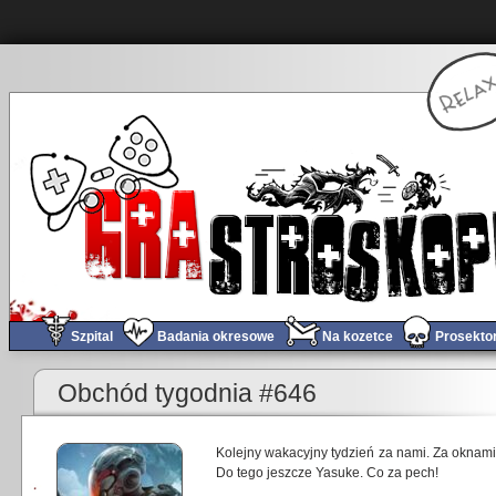
Szpital
Badania okresowe
Na kozetce
Prosekto
Obchód tygodnia #646
Kolejny wakacyjny tydzień za nami. Za oknami n
Do tego jeszcze Yasuke. Co za pech!