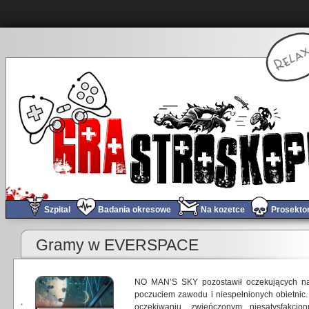
Szpital
Badania okresowe
Na kozetce
Prosekto
Gramy w EVERSPACE
NO MAN’S SKY pozostawił oczekujących na
poczuciem zawodu i niespełnionych obietnic. 
oczekiwaniu, zwieńczonym niesatysfakcjon