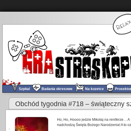
Szpital
Badania okresowe
Na kozetce
Prosekto
Obchód tygodnia #718 – świąteczny sza
Ho, Ho, Hoooo jedzie Mikołaj na reniferze… A 
nadchodzą Święta Bożego Narodzenia! A to ozn