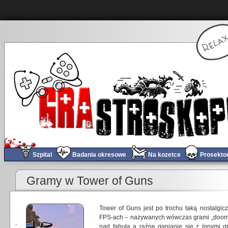
Szpital
Badania okresowe
Na kozetce
Prosekto
Gramy w Tower of Guns
Tower of Guns jest po trochu taką nostalgi
FPS-ach – nazywanych wówczas grami „doomop
nad fabułą a raźne ganianie się z innymi gr