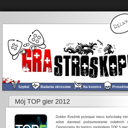
Szpital
Badania okresowe
Na kozetce
Prosekto
Mój TOP gier 2012
Doktor Rzeźnik przespał nieco końcówkę min
sobie darować podsumowanie ostatnich 
Zapraszamy do bardzo osobistego TOP 5 gier 