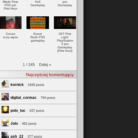
Made Fear
XsX
pro
PS5 pro
Gameplay
Gameplay
First Hour
Conan
Guest
007 First
oczy węża
Rush PS5
Light
gameplay
PlayStation
5 pro
Gameplay
[First hour]
Dalej
»
1
/
245
Najczęściej komentujący
kornick
· 1840 posts
digital_cormac
· 794 posts
polo_tuc
· 637 posts
Jolo
· 482 posts
ash_22
· 377 posts