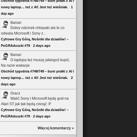
Obchód tygodnia #748/749 – bunt pralki z AI i
nowy laptop… też z AI! Jest też wieśniak.
·
1
day ago
Banan
Dobry odcinek chłopaki ale to co
odwala Microsoft i Sony z...
Cyfrowe Gry Górą, Nośniki dla dziadów! –
PoGRAduszki #79
·
2 days ago
Banan
O laptopa też muszę jakiegoś kupić.
Na razie wakacje
Obchód tygodnia #748/749 – bunt pralki z AI i
nowy laptop… też z AI! Jest też wieśniak.
·
2
days ago
Gracz
Walić Sony i Microsoft będę grał na
Atari ST jak tak będą cisnąć :P
Cyfrowe Gry Górą, Nośniki dla dziadów! –
PoGRAduszki #79
·
2 days ago
Więcej komentarzy »