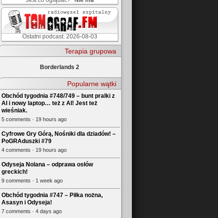
Jest co oglądać?
Nie ma
Ostatni podcast: 2026-08-03
Terapia grupowa
Borderlands 2
Popularne wątki
Obchód tygodnia #748/749 – bunt pralki z
AI i nowy laptop… też z AI! Jest też
wieśniak.
5 comments · 19 hours ago
Cyfrowe Gry Górą, Nośniki dla dziadów! –
PoGRAduszki #79
4 comments · 19 hours ago
Odyseja Nolana – odprawa osłów
greckich!
9 comments · 1 week ago
Obchód tygodnia #747 – Piłka nożna,
Asasyn i Odyseja!
7 comments · 4 days ago