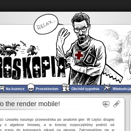
Na kozetce
Prosektorium
Obchód tygodnia
Wiwisekcj
 the render mobile!
ci czwartej naszego przewodnika po anatomii gier. W części drugiej
my o algebrze liniowej, a w trzeciej rozpoczęliśmy podróż od
ej sceny do kolorowych pikseli na ekranie. Zatrzymaliśmy się w