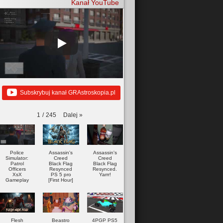
Kanał YouTube
Subskrybuj kanał GRAstroskopia.pl
Dalej
»
1
/
245
Police
Assassin's
Assassin's
Simulator:
Creed
Creed
Patrol
Black Flag
Black Flag
Officers
Resynced
Resynced.
XsX
PS 5 pro
Yarrr!
Gameplay
[First Hour]
Flesh
Beastro
4PGP PS5