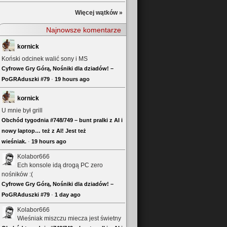
Więcej wątków »
Najnowsze komentarze
kornick
Koński odcinek walić sony i MS
Cyfrowe Gry Górą, Nośniki dla dziadów! –
PoGRAduszki #79
·
19 hours ago
kornick
U mnie był grill
Obchód tygodnia #748/749 – bunt pralki z AI i
nowy laptop… też z AI! Jest też
wieśniak.
·
19 hours ago
Kolabor666
Ech konsole idą drogą PC zero
nośników :(
Cyfrowe Gry Górą, Nośniki dla dziadów! –
PoGRAduszki #79
·
1 day ago
Kolabor666
Wieśniak miszczu miecza jest świetny