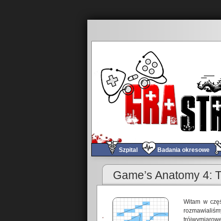
Szpital
Badania okresowe
Game’s Anatomy 4: To
Witam w częś
rozmawialiś
trójwymiarow