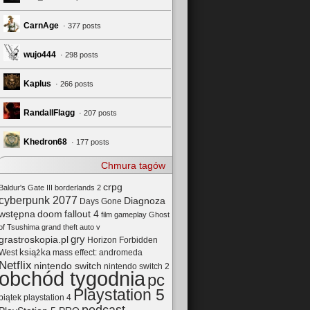
CarnAge
· 377 posts
wujo444
· 298 posts
Kaplus
· 266 posts
RandallFlagg
· 207 posts
Khedron68
· 177 posts
Chmura tagów
crpg
Baldur's Gate III
borderlands 2
cyberpunk 2077
Diagnoza
Days Gone
wstępna
doom
fallout 4
film
gameplay
Ghost
of Tsushima
grand theft auto v
gry
grastroskopia.pl
Horizon Forbidden
książka
mass effect: andromeda
West
Netflix
nintendo switch
nintendo switch 2
obchód tygodnia
pc
Playstation 5
playstation 4
piątek