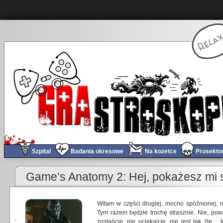
Szpital
Badania okresowe
Na kozetce
Prosekto
Game’s Anatomy 2: Hej, pokażesz mi 
Witam w części drugiej, mocno spóźnionej, 
Tym razem będzie trochę strasznie. Nie, pow
zostańcie, nie uciekajcie, nie jest tak źle…