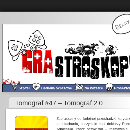
Szpital
Badania okresowe
Na kozetce
Prosekto
Tomograf #47 – Tomograf 2.0
Zapraszamy do kolejnej przechadzki korytar
podsłuchania, o czym to nasi doktorzy Randa
Agnieszka, rzecz oczywista! – rozmawiają