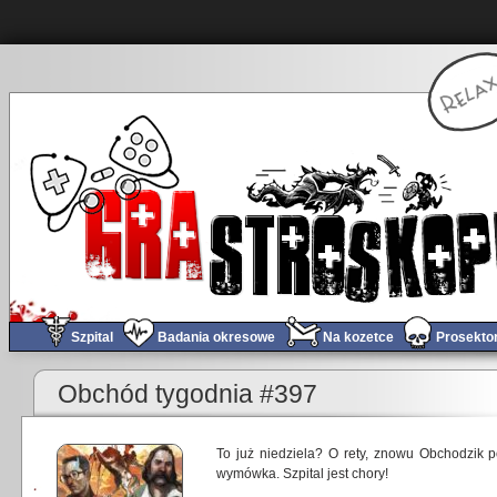
Szpital
Badania okresowe
Na kozetce
Prosekto
Obchód tygodnia #397
To już niedziela? O rety, znowu Obchodzik p
wymówka. Szpital jest chory!