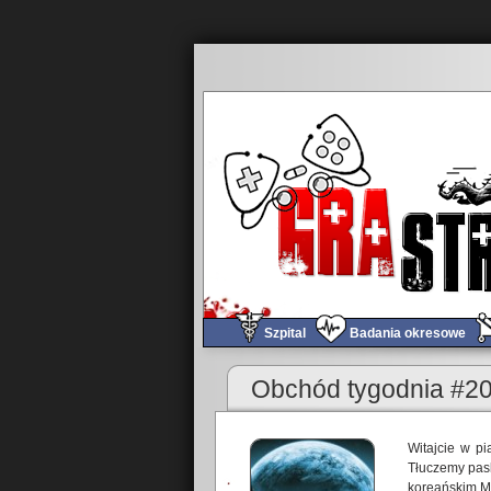
Szpital
Badania okresowe
Obchód tygodnia #2
Witajcie w pi
Tłuczemy pas
koreańskim 