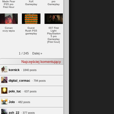
Made Fear
XsX
pro
PS5 pro
Gameplay
Gameplay
First Hour
Conan
Guest
007 First
oczy węża
Rush PS5
Light
gameplay
PlayStation
5 pro
Gameplay
[First hour]
Dalej
»
1
/
245
Najczęściej komentujący
kornick
· 1840 posts
digital_cormac
· 794 posts
polo_tuc
· 637 posts
Jolo
· 482 posts
ash_22
· 377 posts