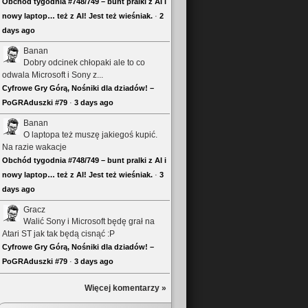
Obchód tygodnia #748/749 – bunt pralki z AI i
nowy laptop… też z AI! Jest też wieśniak.
·
2
days ago
Banan
Dobry odcinek chłopaki ale to co
odwala Microsoft i Sony z...
Cyfrowe Gry Górą, Nośniki dla dziadów! –
PoGRAduszki #79
·
3 days ago
Banan
O laptopa też muszę jakiegoś kupić.
Na razie wakacje
Obchód tygodnia #748/749 – bunt pralki z AI i
nowy laptop… też z AI! Jest też wieśniak.
·
3
days ago
Gracz
Walić Sony i Microsoft będę grał na
Atari ST jak tak będą cisnąć :P
Cyfrowe Gry Górą, Nośniki dla dziadów! –
PoGRAduszki #79
·
3 days ago
Więcej komentarzy »