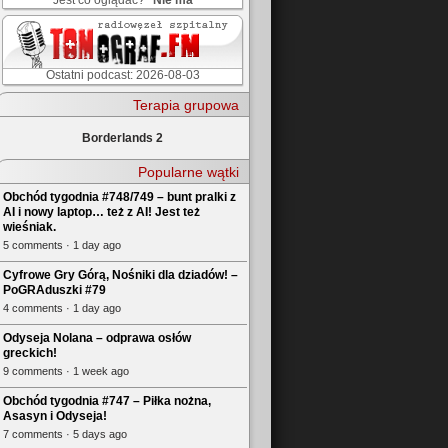
Jest co oglądać?
Nie ma
Ostatni podcast: 2026-08-03
Terapia grupowa
Borderlands 2
Popularne wątki
Obchód tygodnia #748/749 – bunt pralki z
AI i nowy laptop… też z AI! Jest też
wieśniak.
5 comments · 1 day ago
Cyfrowe Gry Górą, Nośniki dla dziadów! –
PoGRAduszki #79
4 comments · 1 day ago
Odyseja Nolana – odprawa osłów
greckich!
9 comments · 1 week ago
Obchód tygodnia #747 – Piłka nożna,
Asasyn i Odyseja!
7 comments · 5 days ago