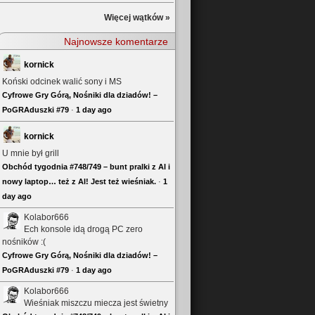
Więcej wątków »
Najnowsze komentarze
kornick
Koński odcinek walić sony i MS
Cyfrowe Gry Górą, Nośniki dla dziadów! –
PoGRAduszki #79
·
1 day ago
kornick
U mnie był grill
Obchód tygodnia #748/749 – bunt pralki z AI i
nowy laptop… też z AI! Jest też wieśniak.
·
1
day ago
Kolabor666
Ech konsole idą drogą PC zero
nośników :(
Cyfrowe Gry Górą, Nośniki dla dziadów! –
PoGRAduszki #79
·
1 day ago
Kolabor666
Wieśniak miszczu miecza jest świetny