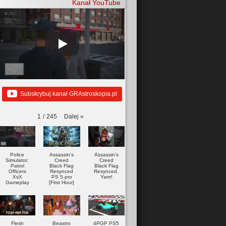
Kanał YouTube
Subskrybuj kanał GRAstroskopia.pl
Dalej
»
1
/
245
Police
Assassin's
Assassin's
Simulator:
Creed
Creed
Patrol
Black Flag
Black Flag
Officers
Resynced
Resynced.
XsX
PS 5 pro
Yarrr!
Gameplay
[First Hour]
Flesh
Beastro
4PGP PS5