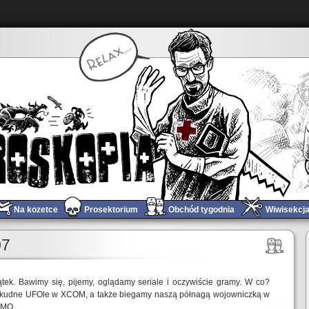
Na kozetce
Prosektorium
Obchód tygodnia
Wiwisekcj
07
ątek. Bawimy się, pijemy, oglądamy seriale i oczywiście gramy. W co?
kudne UFOle w XCOM, a także biegamy naszą półnagą wojowniczką w
MMO.