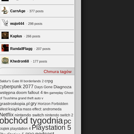
CarnAge
· 377 posts
wujo444
· 298 posts
Kaplus
· 266 posts
RandallFlagg
· 207 posts
Khedron68
· 177 posts
Chmura tagów
crpg
Baldur's Gate III
borderlands 2
cyberpunk 2077
Diagnoza
Days Gone
wstępna
doom
fallout 4
film
gameplay
Ghost
of Tsushima
grand theft auto v
gry
grastroskopia.pl
Horizon Forbidden
książka
mass effect: andromeda
West
Netflix
nintendo switch
nintendo switch 2
obchód tygodnia
pc
Playstation 5
playstation 4
piątek