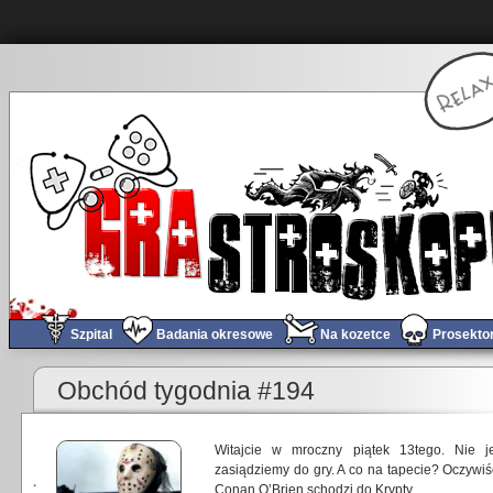
Szpital
Badania okresowe
Na kozetce
Prosekto
Obchód tygodnia #194
Witajcie w mroczny piątek 13tego. Nie j
zasiądziemy do gry. A co na tapecie? Oczywiś
Conan O’Brien schodzi do Krypty.