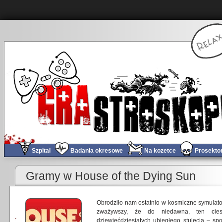
Szpital
Badania okresowe
Na kozetce
Prosekto
Gramy w House of the Dying Sun
Obrodziło nam ostatnio w kosmiczne symulator
zważywszy, że do niedawna, ten cie
dziewięćdziesiątych ubiegłego stulecia – sp