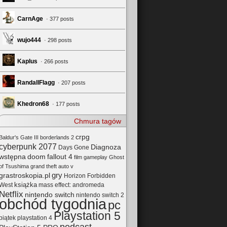
CarnAge
· 377 posts
wujo444
· 298 posts
Kaplus
· 266 posts
RandallFlagg
· 207 posts
Khedron68
· 177 posts
Chmura tagów
crpg
Baldur's Gate III
borderlands 2
cyberpunk 2077
Diagnoza
Days Gone
wstępna
doom
fallout 4
film
gameplay
Ghost
of Tsushima
grand theft auto v
gry
grastroskopia.pl
Horizon Forbidden
książka
mass effect: andromeda
West
Netflix
nintendo switch
nintendo switch 2
obchód tygodnia
pc
Playstation 5
playstation 4
piątek