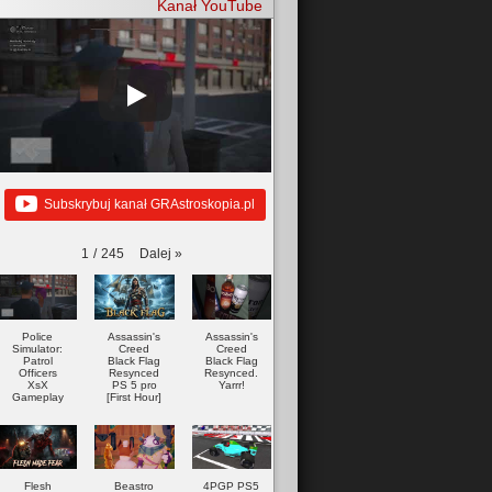
Kanał YouTube
Subskrybuj kanał GRAstroskopia.pl
Dalej
»
1
/
245
Police
Assassin's
Assassin's
Simulator:
Creed
Creed
Patrol
Black Flag
Black Flag
Officers
Resynced
Resynced.
XsX
PS 5 pro
Yarrr!
Gameplay
[First Hour]
Flesh
Beastro
4PGP PS5