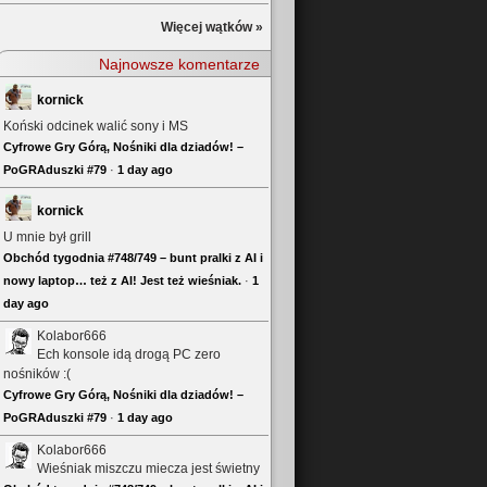
Więcej wątków »
Najnowsze komentarze
kornick
Koński odcinek walić sony i MS
Cyfrowe Gry Górą, Nośniki dla dziadów! –
PoGRAduszki #79
·
1 day ago
kornick
U mnie był grill
Obchód tygodnia #748/749 – bunt pralki z AI i
nowy laptop… też z AI! Jest też wieśniak.
·
1
day ago
Kolabor666
Ech konsole idą drogą PC zero
nośników :(
Cyfrowe Gry Górą, Nośniki dla dziadów! –
PoGRAduszki #79
·
1 day ago
Kolabor666
Wieśniak miszczu miecza jest świetny