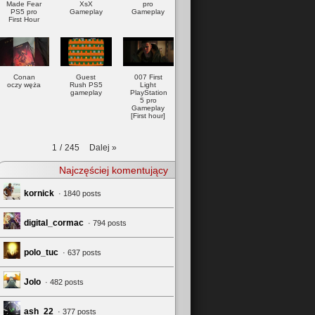
Made Fear
XsX
pro
PS5 pro
Gameplay
Gameplay
First Hour
Conan
Guest
007 First
oczy węża
Rush PS5
Light
gameplay
PlayStation
5 pro
Gameplay
[First hour]
Dalej
»
1
/
245
Najczęściej komentujący
kornick
· 1840 posts
digital_cormac
· 794 posts
polo_tuc
· 637 posts
Jolo
· 482 posts
ash_22
· 377 posts