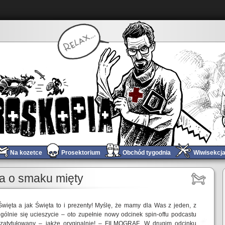
Na kozetce
Prosektorium
Obchód tygodnia
Wiwisekcj
ta o smaku mięty
Święta a jak Święta to i prezenty! Myślę, że mamy dla Was z jeden, z
gólnie się ucieszycie – oto zupełnie nowy odcinek spin-offu podcastu
atytułowany – jakże oryginalnie! – FILMOGRAF. W drugim odcinku