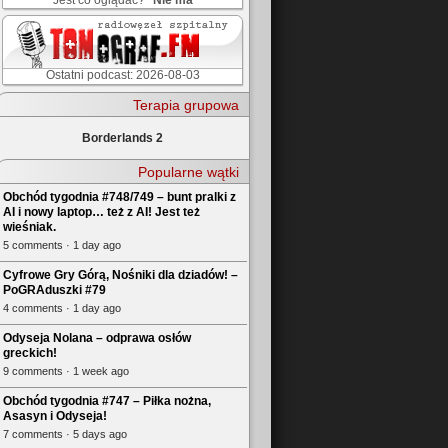
Jest co oglądać?
Nie ma
Ostatni podcast: 2026-08-03
Terapia grupowa
Borderlands 2
Popularne wątki
Obchód tygodnia #748/749 – bunt pralki z
AI i nowy laptop… też z AI! Jest też
wieśniak.
5 comments · 1 day ago
Cyfrowe Gry Górą, Nośniki dla dziadów! –
PoGRAduszki #79
4 comments · 1 day ago
Odyseja Nolana – odprawa osłów
greckich!
9 comments · 1 week ago
Obchód tygodnia #747 – Piłka nożna,
Asasyn i Odyseja!
7 comments · 5 days ago