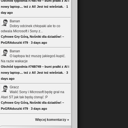
Obchód tygodnia #748/749 – bunt pralki z AI i
nowy laptop… też z AI! Jest też wieśniak.
·
1
day ago
Banan
Dobry odcinek chłopaki ale to co
odwala Microsoft i Sony z...
Cyfrowe Gry Górą, Nośniki dla dziadów! –
PoGRAduszki #79
·
3 days ago
Banan
O laptopa też muszę jakiegoś kupić.
Na razie wakacje
Obchód tygodnia #748/749 – bunt pralki z AI i
nowy laptop… też z AI! Jest też wieśniak.
·
3
days ago
Gracz
Walić Sony i Microsoft będę grał na
Atari ST jak tak będą cisnąć :P
Cyfrowe Gry Górą, Nośniki dla dziadów! –
PoGRAduszki #79
·
3 days ago
Więcej komentarzy »