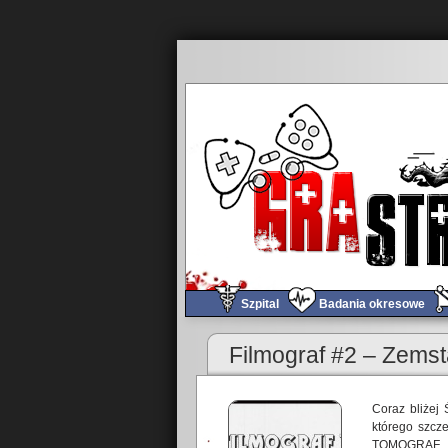
Szpital
Badania okresowe
Filmograf #2 – Zems
Coraz bliżej 
którego szcze
TOMOGRAF, z