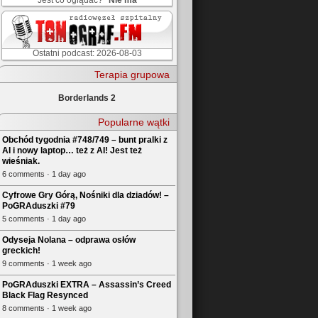
Jest co oglądać?
Nie ma
Ostatni podcast: 2026-08-03
Terapia grupowa
Borderlands 2
Popularne wątki
Obchód tygodnia #748/749 – bunt pralki z
AI i nowy laptop… też z AI! Jest też
wieśniak.
6 comments · 1 day ago
Cyfrowe Gry Górą, Nośniki dla dziadów! –
PoGRAduszki #79
5 comments · 1 day ago
Odyseja Nolana – odprawa osłów
greckich!
9 comments · 1 week ago
PoGRAduszki EXTRA – Assassin’s Creed
Black Flag Resynced
8 comments · 1 week ago