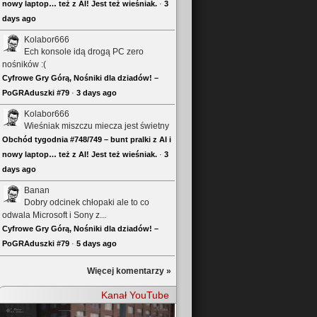
nowy laptop… też z AI! Jest też wieśniak.
·
3
days ago
Kolabor666
Ech konsole idą drogą PC zero
nośników :(
Cyfrowe Gry Górą, Nośniki dla dziadów! –
PoGRAduszki #79
·
3 days ago
Kolabor666
Wieśniak miszczu miecza jest świetny
Obchód tygodnia #748/749 – bunt pralki z AI i
nowy laptop… też z AI! Jest też wieśniak.
·
3
days ago
Banan
Dobry odcinek chłopaki ale to co
odwala Microsoft i Sony z...
Cyfrowe Gry Górą, Nośniki dla dziadów! –
PoGRAduszki #79
·
5 days ago
Więcej komentarzy »
Kanał YouTube