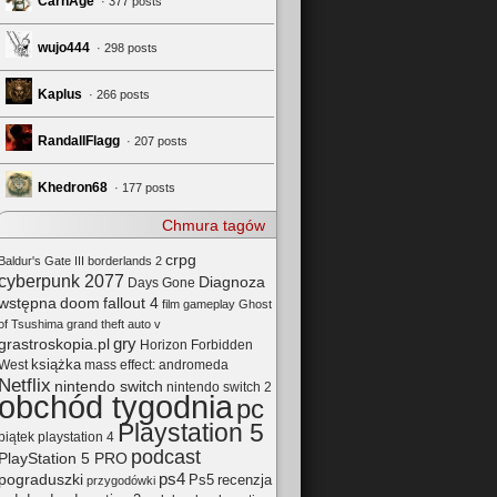
CarnAge
· 377 posts
wujo444
· 298 posts
Kaplus
· 266 posts
RandallFlagg
· 207 posts
Khedron68
· 177 posts
Chmura tagów
crpg
Baldur's Gate III
borderlands 2
cyberpunk 2077
Diagnoza
Days Gone
wstępna
doom
fallout 4
film
gameplay
Ghost
of Tsushima
grand theft auto v
gry
grastroskopia.pl
Horizon Forbidden
książka
mass effect: andromeda
West
Netflix
nintendo switch
nintendo switch 2
obchód tygodnia
pc
Playstation 5
playstation 4
piątek
podcast
PlayStation 5 PRO
pograduszki
ps4
Ps5
recenzja
przygodówki