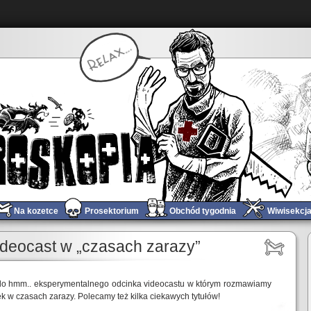
Na kozetce
Prosektorium
Obchód tygodnia
Wiwisekcj
ideocast w „czasach zarazy”
o hmm.. eksperymentalnego odcinka videocastu w którym rozmawiamy
ek w czasach zarazy. Polecamy też kilka ciekawych tytułów!