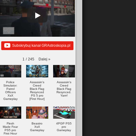
Subskrybuj kanał GRAstroskopia.pl
Dalej
»
1
/
245
Police
Assassin's
Assassin's
Simulator:
Creed
Creed
Patrol
Black Flag
Black Flag
Officers
Resynced
Resynced.
XsX
PS 5 pro
Yarrr!
Gameplay
[First Hour]
Flesh
Beastro
4PGP PS5
Made Fear
XsX
pro
PS5 pro
Gameplay
Gameplay
First Hour