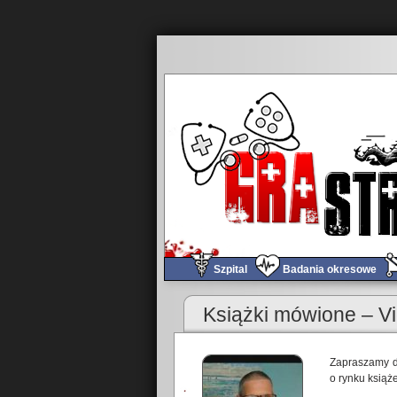
Szpital
Badania okresowe
Książki mówione – V
Zapraszamy d
o rynku książ