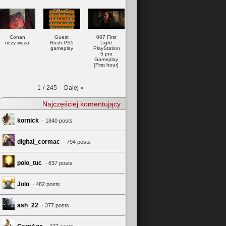
Conan
Guest
007 First
oczy węża
Rush PS5
Light
gameplay
PlayStation
5 pro
Gameplay
[First hour]
Dalej
»
1
/
245
Najczęściej komentujący
kornick
· 1840 posts
digital_cormac
· 794 posts
polo_tuc
· 637 posts
Jolo
· 482 posts
ash_22
· 377 posts