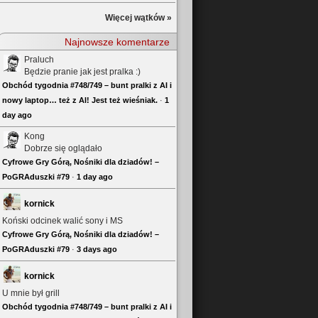
Więcej wątków »
Najnowsze komentarze
Praluch
Będzie pranie jak jest pralka :)
Obchód tygodnia #748/749 – bunt pralki z AI i
nowy laptop… też z AI! Jest też wieśniak.
·
1
day ago
Kong
Dobrze się oglądało
Cyfrowe Gry Górą, Nośniki dla dziadów! –
PoGRAduszki #79
·
1 day ago
kornick
Koński odcinek walić sony i MS
Cyfrowe Gry Górą, Nośniki dla dziadów! –
PoGRAduszki #79
·
3 days ago
kornick
U mnie był grill
Obchód tygodnia #748/749 – bunt pralki z AI i