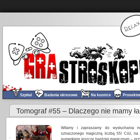
Szpital
Badania okresowe
Na kozetce
Prosekto
Tomograf #55 – Dlaczego nie mamy ł
Witamy i zapraszamy do wysłuchania n
oznaczonego magiczną liczbą 55! Cóż, na 
numerkiem jeszcze bardziej magicznym – przy