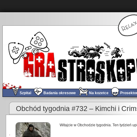
Szpital
Badania okresowe
Na kozetce
Prosekto
Obchód tygodnia #732 – Kimchi i Cri
Witajcie w Obchodzie tygodnia. Ten tydzień upł