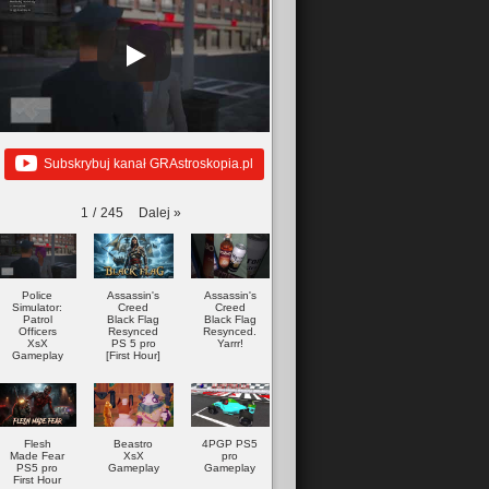
Subskrybuj kanał GRAstroskopia.pl
Dalej
»
1
/
245
Police
Assassin's
Assassin's
Simulator:
Creed
Creed
Patrol
Black Flag
Black Flag
Officers
Resynced
Resynced.
XsX
PS 5 pro
Yarrr!
Gameplay
[First Hour]
Flesh
Beastro
4PGP PS5
Made Fear
XsX
pro
PS5 pro
Gameplay
Gameplay
First Hour