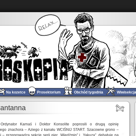
Na kozetce
Prosektorium
Obchód tygodnia
Wiwisekcj
rantanna
rdynator Karnaś i Doktor Konsolite poprosili o drugą opinię
nego znachora – Aziego z kanału WCIŚNIJ START. Szacowne grono –
 – przeprowadza sekcję serii gier „Wiedźmin” i „Yakuza”, debatuje na