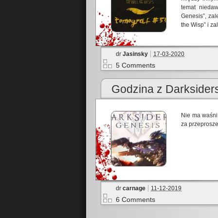
temat niedaw
Genesis”, zal
the Wisp” i z
dr
Jasinsky
17-03-2020
5 Comments
Godzina z Darksider
Nie ma waśni
za przeprosze
dr
carnage
11-12-2019
6 Comments