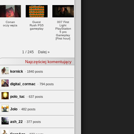
Conan
Guest
007 First
oczy węża
Rush PS5
Light
gameplay
PlayStation
5 pro
Gameplay
[First hour]
Dalej
»
1
/
245
Najczęściej komentujący
kornick
· 1840 posts
digital_cormac
· 794 posts
polo_tuc
· 637 posts
Jolo
· 482 posts
ash_22
· 377 posts