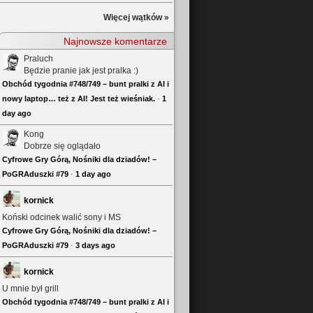
Więcej wątków »
Najnowsze komentarze
Praluch
Będzie pranie jak jest pralka :)
Obchód tygodnia #748/749 – bunt pralki z AI i
nowy laptop… też z AI! Jest też wieśniak.
·
1
day ago
Kong
Dobrze się oglądało
Cyfrowe Gry Górą, Nośniki dla dziadów! –
PoGRAduszki #79
·
1 day ago
kornick
Koński odcinek walić sony i MS
Cyfrowe Gry Górą, Nośniki dla dziadów! –
PoGRAduszki #79
·
3 days ago
kornick
U mnie był grill
Obchód tygodnia #748/749 – bunt pralki z AI i