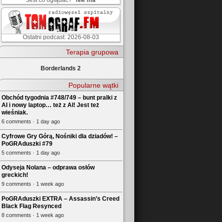
Jest co oglądać?
Nie ma
Ostatni podcast: 2026-08-03
Terapia grupowa
Borderlands 2
Popularne wątki
Obchód tygodnia #748/749 – bunt pralki z
AI i nowy laptop… też z AI! Jest też
wieśniak.
6 comments · 1 day ago
Cyfrowe Gry Górą, Nośniki dla dziadów! –
PoGRAduszki #79
5 comments · 1 day ago
Odyseja Nolana – odprawa osłów
greckich!
9 comments · 1 week ago
PoGRAduszki EXTRA – Assassin’s Creed
Black Flag Resynced
8 comments · 1 week ago