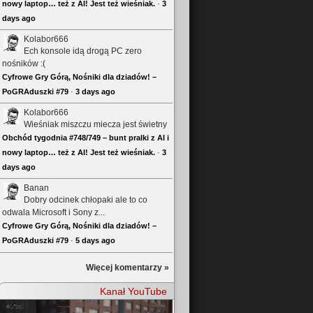
nowy laptop… też z AI! Jest też wieśniak.
·
3
days ago
Kolabor666
Ech konsole idą drogą PC zero
nośników :(
Cyfrowe Gry Górą, Nośniki dla dziadów! –
PoGRAduszki #79
·
3 days ago
Kolabor666
Wieśniak miszczu miecza jest świetny
Obchód tygodnia #748/749 – bunt pralki z AI i
nowy laptop… też z AI! Jest też wieśniak.
·
3
days ago
Banan
Dobry odcinek chłopaki ale to co
odwala Microsoft i Sony z...
Cyfrowe Gry Górą, Nośniki dla dziadów! –
PoGRAduszki #79
·
5 days ago
Więcej komentarzy »
Kanał YouTube