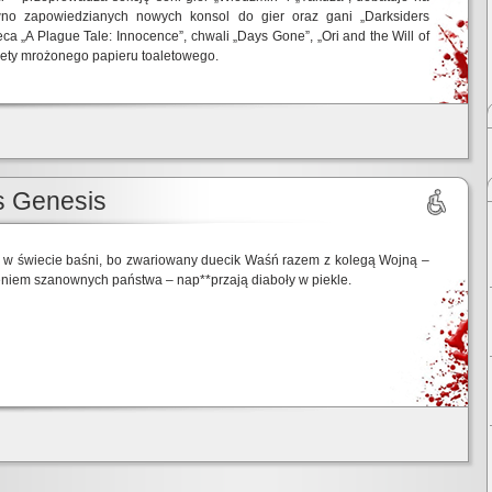
no zapowiedzianych nowych konsol do gier oraz gani „Darksiders
eca „A Plague Tale: Innocence”, chwali „Days Gone”, „Ori and the Will of
alety mrożonego papieru toaletowego.
s Genesis
 w świecie baśni, bo zwariowany duecik Waśń razem z kolegą Wojną –
niem szanownych państwa – nap**przają diaboły w piekle.