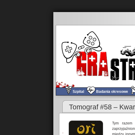
Szpital
Badania okresowe
Tomograf #58 – Kwa
Tym razem O
zaprzyjaźnio
między innymi