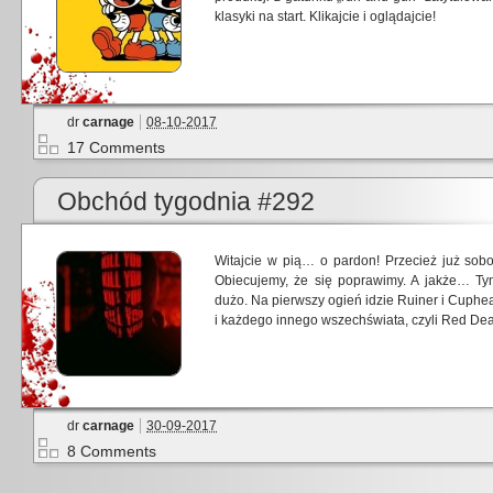
klasyki na start. Klikajcie i oglądajcie!
dr
carnage
08-10-2017
17 Comments
Obchód tygodnia #292
Witajcie w pią… o pardon! Przecież już sobo
Obiecujemy, że się poprawimy. A jakże… Ty
dużo. Na pierwszy ogień idzie Ruiner i Cuphead
i każdego innego wszechświata, czyli Red De
dr
carnage
30-09-2017
8 Comments