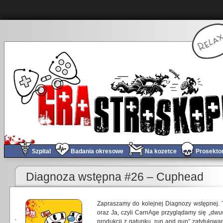
Szpital
Badania okresowe
Na kozetce
Prosekto
Diagnoza wstępna #26 – Cuphead
Zapraszamy do kolejnej Diagnozy wstępnej. 
oraz Ja, czyli CarnAge przyglądamy się „dwuw
produkcji z gatunku „run and gun” zatytułowa