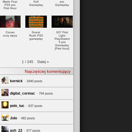
Made Fear
XsX
pro
PS5 pro
Gameplay
Gameplay
First Hour
Conan
Guest
007 First
oczy węża
Rush PS5
Light
gameplay
PlayStation
5 pro
Gameplay
[First hour]
Dalej
»
1
/
245
Najczęściej komentujący
kornick
· 1840 posts
digital_cormac
· 794 posts
polo_tuc
· 637 posts
Jolo
· 482 posts
ash_22
· 377 posts