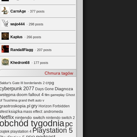
CarnAge
· 377 posts
wujo444
· 298 posts
Kaplus
· 266 posts
RandallFlagg
· 207 posts
Khedron68
· 177 posts
Chmura tagów
crpg
Baldur's Gate III
borderlands 2
cyberpunk 2077
Diagnoza
Days Gone
wstępna
doom
fallout 4
film
gameplay
Ghost
of Tsushima
grand theft auto v
gry
grastroskopia.pl
Horizon Forbidden
książka
mass effect: andromeda
West
Netflix
nintendo switch
nintendo switch 2
obchód tygodnia
pc
Playstation 5
playstation 4
piątek