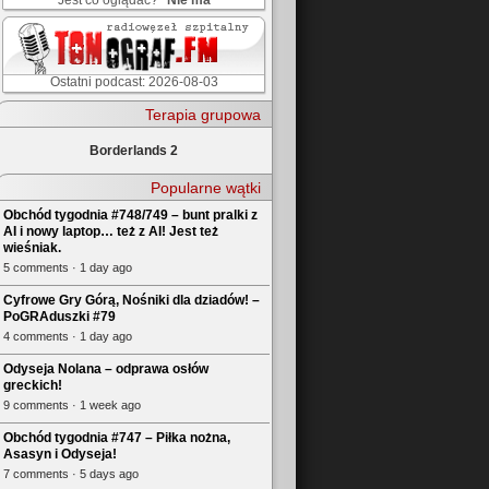
Jest co oglądać?
Nie ma
Ostatni podcast: 2026-08-03
Terapia grupowa
Borderlands 2
Popularne wątki
Obchód tygodnia #748/749 – bunt pralki z
AI i nowy laptop… też z AI! Jest też
wieśniak.
5 comments · 1 day ago
Cyfrowe Gry Górą, Nośniki dla dziadów! –
PoGRAduszki #79
4 comments · 1 day ago
Odyseja Nolana – odprawa osłów
greckich!
9 comments · 1 week ago
Obchód tygodnia #747 – Piłka nożna,
Asasyn i Odyseja!
7 comments · 5 days ago