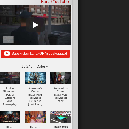
Kanał YouTube
Subskrybuj kanał GRAstroskopia.pl
Dalej
»
1
/
245
Police
Assassin's
Assassin's
Simulator:
Creed
Creed
Patrol
Black Flag
Black Flag
Officers
Resynced
Resynced.
XsX
PS 5 pro
Yarrr!
Gameplay
[First Hour]
Flesh
Beastro
4PGP PS5