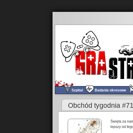
Szpital
Badania okresowe
Obchód tygodnia #7
Święta za nam
lepszy od teg