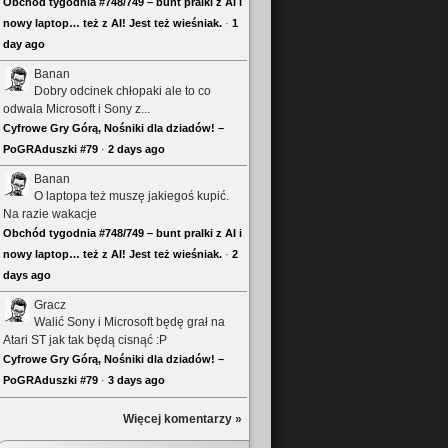
Obchód tygodnia #748/749 – bunt pralki z AI i
nowy laptop… też z AI! Jest też wieśniak.
·
1
day ago
Banan
Dobry odcinek chłopaki ale to co
odwala Microsoft i Sony z...
Cyfrowe Gry Górą, Nośniki dla dziadów! –
PoGRAduszki #79
·
2 days ago
Banan
O laptopa też muszę jakiegoś kupić.
Na razie wakacje
Obchód tygodnia #748/749 – bunt pralki z AI i
nowy laptop… też z AI! Jest też wieśniak.
·
2
days ago
Gracz
Walić Sony i Microsoft będę grał na
Atari ST jak tak będą cisnąć :P
Cyfrowe Gry Górą, Nośniki dla dziadów! –
PoGRAduszki #79
·
3 days ago
Więcej komentarzy »