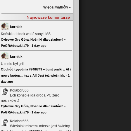
Więcej wątków »
Najnowsze komentarze
kornick
Koński odcinek walić sony i MS
Cyfrowe Gry Górą, Nośniki dla dziadów! –
PoGRAduszki #79
·
1 day ago
kornick
U mnie był grill
Obchód tygodnia #748/749 – bunt pralki z AI i
nowy laptop… też z AI! Jest też wieśniak.
·
1
day ago
Kolabor666
Ech konsole idą drogą PC zero
nośników :(
Cyfrowe Gry Górą, Nośniki dla dziadów! –
PoGRAduszki #79
·
1 day ago
Kolabor666
Wieśniak miszczu miecza jest świetny