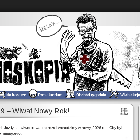
Na kozetce
Prosektorium
Obchód tygodnia
Wiwisekcj
19 – Wiwat Nowy Rok!
i. Już tylko sylwestrowa impreza i wchodzimy w nowy, 2026 rok. Oby był
o mijającego.