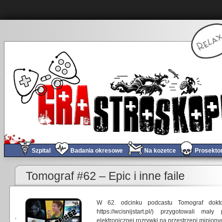
Szpital
Badania okresowe
Na kozetce
Prosekto
Tomograf #62 – Epic i inne faile
W 62. odcinku podcastu Tomograf dokto
https://wcisnijstart.pl/) przygotowali m
elektronicznej rozrywki na przestrzeni minionyc