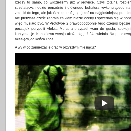
rzeczy to samo, co widzieliśmy już w jedynce. Czyli totalną rozpie
strzelających gdzie popadnie i głównego bohatera wykonującego na n
zmusić do tego, ale jakoś nie potrafię spojrzeć na najgłośniejszą premi
ale pierwsza część zebrała całkiem niezłe oceny i sprzedała się w pon
więc musiało być. W Prototype 2 prawdopodobnie tego czegoś będzie „wi
początek perypetii Aleksa Mercera przypadł wam do gustu, spokojn
kontynuację. Konsolowa wersja ukaże się już 24 kwietnia. Na pecetową 
miesięcy, do końca lipca.
A wy w co zamierzacie grać w przyszłym miesiącu?