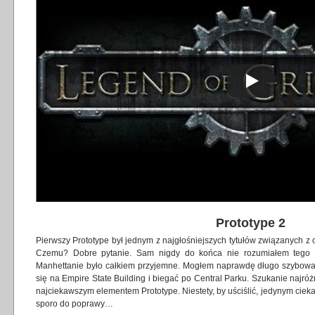
Prototype 2
Pierwszy Prototype był jednym z najgłośniejszych tytułów związanych
Czemu? Dobre pytanie. Sam nigdy do końca nie rozumiałem tego 
Manhettanie było całkiem przyjemne. Mogłem naprawdę długo szybow
się na Empire State Building i biegać po Central Parku. Szukanie najró
najciekawszym elementem Prototype. Niestety, by uściślić, jedynym ciek
sporo do poprawy…