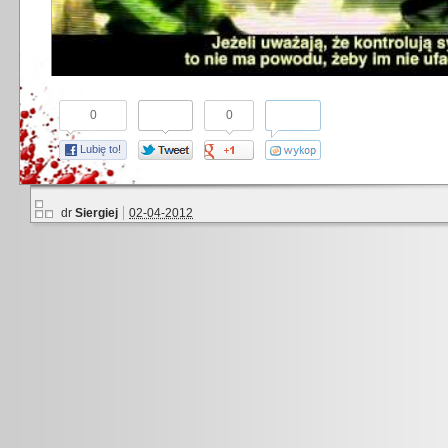
0
0
Lubię to!
dr
Siergiej
02-04-2012