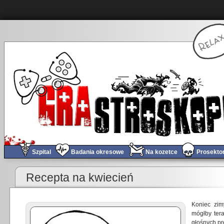
Szpital
Badania okresowe
Na kozetce
Prosekto
«
Obchód tygodnia #5
Recepta na kwiecień
Koniec zim
mógłby tera
głośnych p