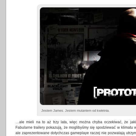
Jestem James. Jestem mutantem od kwietnia.
…ale mieli na to aż trzy lata, więc można chyba oczekiwać, że ja
Fabularne trailery pokazują, że moglibyśmy się spodziewać w klimatu 
ale zaprezentowane dotychczas gameplaye raczej nie pozwalają utrzy