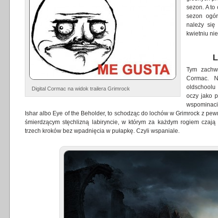
sezon. A to
sezon ogór
należy się
kwietniu ni
L
Tym
zachw
Cormac
. N
oldschoolu
Digital Cormac na widok trailera Grimrock
oczy jako p
wspominaci
Ishar albo Eye of the Beholder, to schodząc do lochów w Grimrock z pe
śmierdzącym stęchlizną labiryncie, w którym za każdym rogiem czają
trzech kroków bez wpadnięcia w pułapkę. Czyli wspaniale.