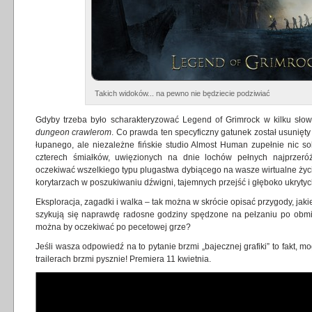
Takich widoków... na pewno nie będziecie podziwiać
Gdyby trzeba było scharakteryzować Legend of Grimrock w kilku słow
dungeon crawlerom
. Co prawda ten specyficzny gatunek został usunięty
łupanego, ale niezależne fińskie studio Almost Human zupełnie nic so
czterech śmiałków, uwięzionych na dnie lochów pełnych najprzeróż
oczekiwać wszelkiego typu plugastwa dybiącego na wasze wirtualne życie
korytarzach w poszukiwaniu dźwigni, tajemnych przejść i głęboko ukrytyc
Eksploracja, zagadki i walka – tak można w skrócie opisać przygody, jaki
szykują się naprawdę radosne godziny spędzone na pełzaniu po obmi
można by oczekiwać po pecetowej grze?
Jeśli wasza odpowiedź na to pytanie brzmi „bajecznej grafiki” to fakt, mog
trailerach brzmi pysznie! Premiera 11 kwietnia.