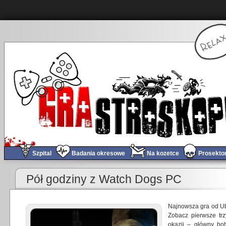
Szpital
Badania okresowe
Na kozetce
Prosekto
«
Street Fighter Assassin’s Fist – popcorn w dłoń i oglądać!
Pół godziny z Watch Dogs PC
Najnowsza gra od Ub
Zobacz pierwsze trz
okazji – główny bo