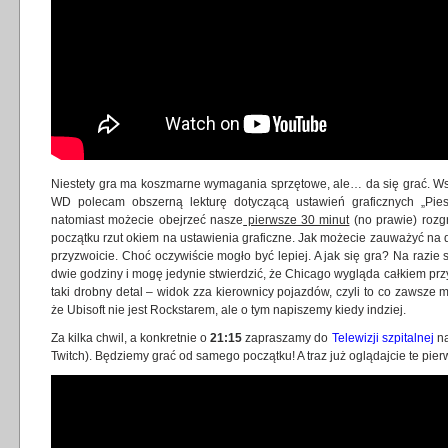
Niestety gra ma koszmarne wymagania sprzętowe, ale… da się grać. W
WD polecam obszerną lekturę dotyczącą ustawień graficznych „Pie
natomiast możecie obejrzeć nasze
pierwsze 30 minut
(no prawie) rozg
początku rzut okiem na ustawienia graficzne. Jak możecie zauważyć na 
przyzwoicie. Choć oczywiście mogło być lepiej. A jak się gra? Na razie
dwie godziny i mogę jedynie stwierdzić, że Chicago wygląda całkiem przy
taki drobny detal – widok zza kierownicy pojazdów, czyli to co zawsze 
że Ubisoft nie jest Rockstarem, ale o tym napiszemy kiedy indziej.
Za kilka chwil, a konkretnie o
21:15
zapraszamy do
Telewizji szpitalnej
na
Twitch). Będziemy grać od samego początku! A traz już oglądajcie te pie