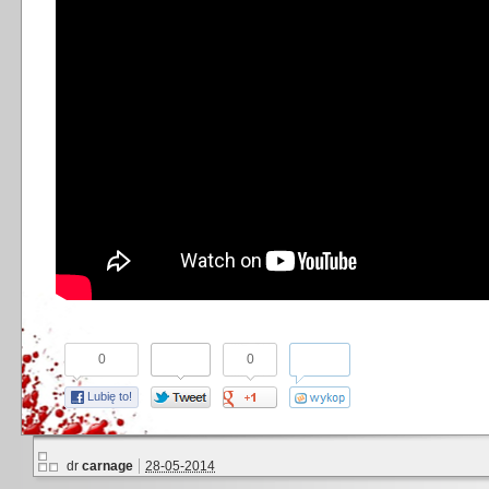
0
0
Lubię to!
dr
carnage
28-05-2014