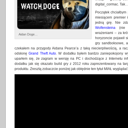
digital_cormac. Tak
Początek chciałbym 
miesiącem premier i
jedną grę. Nie zd
Wolfensteina
(nie p
wrażeniami – za kró
Aidan Doge…
horyzoncie pojawił 
gry sandboksowe, a
czekałem na przygody Aidana Pearce’a z taką niecierpliwością, a rac
odsłonę
Grand Theft Auto
. W dodatku byłem bardzo zaniepokojony wy
uparłem się, że zagram w wersję na PC i dochodzące z Internetu inf
dodatku jak się okazało build gry z 2012 roku zaprezentowany na ta
produktu. Zresztą zobaczcie poniżej jak obłędnie ten tytuł MIAŁ wyglądać