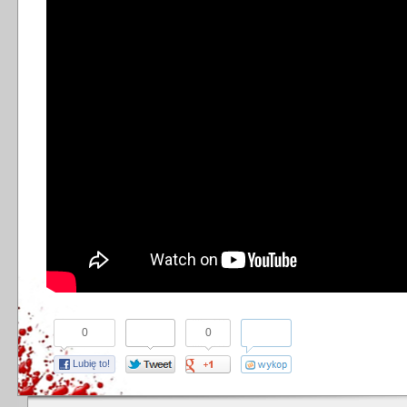
0
0
Lubię to!