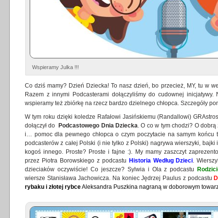
Wspieramy Julka !!!
Co dziś mamy? Dzień Dziecka! To nasz dzień, bo przecież, MY, tu w w
Razem z innymi Podcasterami dołączyliśmy do cudownej inicjatywy. 
wspieramy też zbiórkę na rzecz bardzo dzielnego chłopca. Szczegóły pon
W tym roku dzięki koledze Rafałowi Jasińskiemu (Randallowi) GRAstros
dołączył do
Podcastowego Dnia Dziecka
. O co w tym chodzi? O dobrą
i… pomoc dla pewnego chłopca o czym poczytacie na samym końcu t
podcasterów z całej Polski (i nie tylko z Polski) nagrywa wierszyki, baj
kogoś innego. Proste? Proste i fajne :). My mamy zaszczyt zaprezen
przez Piotra Borowskiego z podcastu
Historia Według Dzieci
. Wiersz
dzieciaków oczywiście! Co jeszcze? Sylwia i Ola z podcastu
Rodzic
wiersze Stanisława Jachowicza. Na koniec Jędrzej Paulus z podcastu
D
rybaku i złotej rybce
Aleksandra Puszkina nagraną w doborowym towarzy