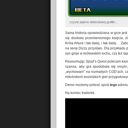
czyste piękno oldskulowej grafiki…
Sama historia opowiedziana w grze jest
się dookoła przemienionego księcia, 
Króla Artura i tak dalej, i tak dalej… Z
na serię Dizzy przystało. Dla przykładu
syn gnije w królewskim lochu, czy też ta
Reasumując
Spud’s Quest
polecam każde
szansa, aby gra spodobała się innym,
„wychowani” na rozmaitych COD’ach, czy
miłośnikom wszelakich gier przygodowy
Demo możemy pobrać spod
tego
adresu
Na koniec trailerek.