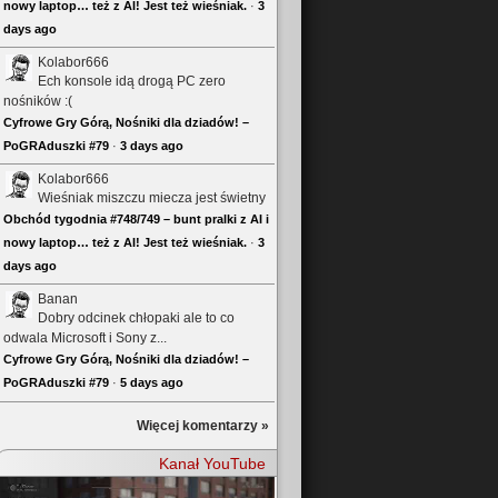
nowy laptop… też z AI! Jest też wieśniak.
·
3
days ago
Kolabor666
Ech konsole idą drogą PC zero
nośników :(
Cyfrowe Gry Górą, Nośniki dla dziadów! –
PoGRAduszki #79
·
3 days ago
Kolabor666
Wieśniak miszczu miecza jest świetny
Obchód tygodnia #748/749 – bunt pralki z AI i
nowy laptop… też z AI! Jest też wieśniak.
·
3
days ago
Banan
Dobry odcinek chłopaki ale to co
odwala Microsoft i Sony z...
Cyfrowe Gry Górą, Nośniki dla dziadów! –
PoGRAduszki #79
·
5 days ago
Więcej komentarzy »
Kanał YouTube