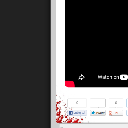
0
0
Lubię to!