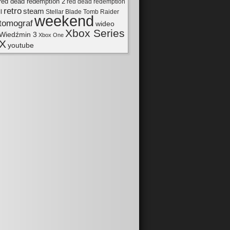
red dead redemption 2
red dead redemption
retro
steam
II
Tomb Raider
Stellar Blade
weekend
tomograf
wideo
Xbox Series
Wiedźmin 3
Xbox One
X
youtube