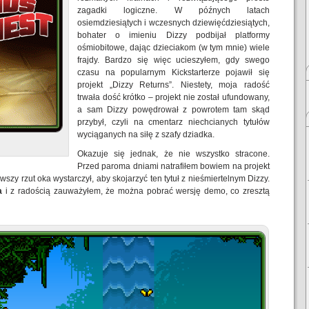
zagadki logiczne. W późnych latach
osiemdziesiątych i wczesnych dziewięćdziesiątych,
bohater o imieniu Dizzy podbijał platformy
ośmiobitowe, dając dzieciakom (w tym mnie) wiele
frajdy. Bardzo się więc ucieszyłem, gdy swego
czasu na popularnym Kickstarterze pojawił się
projekt „Dizzy Returns”. Niestety, moja radość
trwała dość krótko – projekt nie został ufundowany,
a sam Dizzy powędrował z powrotem tam skąd
przybył, czyli na cmentarz niechcianych tytułów
wyciąganych na siłę z szafy dziadka.
Okazuje się jednak, że nie wszystko stracone.
Przed paroma dniami natrafiłem bowiem na projekt
wszy rzut oka wystarczył, aby skojarzyć ten tytuł z nieśmiertelnym Dizzy.
a
i z radością zauważyłem, że można pobrać wersję demo, co zresztą