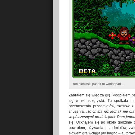
ten niebieski pasek to wodospad…
Zabrałem się więc za grę. Podpiąłem pa
się w wir rozgrywki. Tu spotkała m
przenoszenia przedmiotów, rozmów z 
znużenia.
„To chyba już jednak nie dla
współczesnymi produkcjami. Dam jednak
się. Ocknąłem się po około godzinie 
powrotem, używania przedmiotów, zwie
słowem gra wciąga jak bagno – autorowi