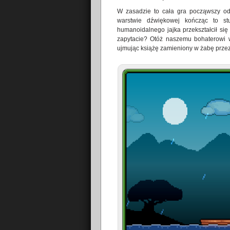
W zasadzie to cała gra począwszy od 
warstwie dźwiękowej kończąc to stu
humanoidalnego jajka przekształcił się
zapytacie? Otóż naszemu bohaterowi w
ujmując książę zamieniony w żabę przez