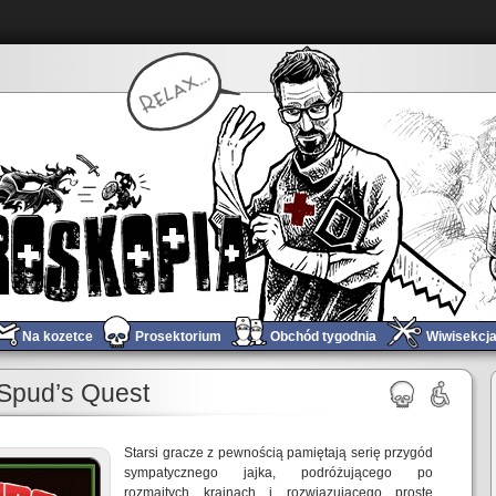
Na kozetce
Prosektorium
Obchód tygodnia
Wiwisekcj
Need for Speed trafi do kin
»
Spud’s Quest
Starsi gracze z pewnością pamiętają serię przygód
sympatycznego jajka, podróżującego po
rozmaitych krainach i rozwiązującego proste