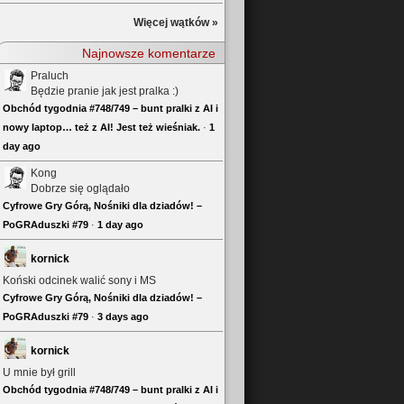
Więcej wątków »
Najnowsze komentarze
Praluch
Będzie pranie jak jest pralka :)
Obchód tygodnia #748/749 – bunt pralki z AI i
nowy laptop… też z AI! Jest też wieśniak.
·
1
day ago
Kong
Dobrze się oglądało
Cyfrowe Gry Górą, Nośniki dla dziadów! –
PoGRAduszki #79
·
1 day ago
kornick
Koński odcinek walić sony i MS
Cyfrowe Gry Górą, Nośniki dla dziadów! –
PoGRAduszki #79
·
3 days ago
kornick
U mnie był grill
Obchód tygodnia #748/749 – bunt pralki z AI i