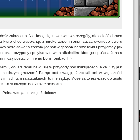
 dość zakręcona. Nie będę się tu wdawał w szczegóły, ale całość obraca
zła które chce wypełznąć z mroku zapomnienia, zaczarowanego dworu
abawa potraktowana została jednak w sposób bardzo lekki i przyjemny, jak
 podczas przygody spotykamy drwala alkoholika, którego opuściła żona a
jemniczą postać o imieniu Bom Tombadill :)
mu, kto lata temu bawił się w przygody podskakującego jajka. Czy jest
 młodszym graczom? Biorąc pod uwagę, iż zostali oni w większości
 innych tam ratatatatujach, to nie sądzę. Może za to przypaść do gustu
ch. Ja w każdym bądź razie polecam.
. Pełna wersja kosztuje 8 dolców.