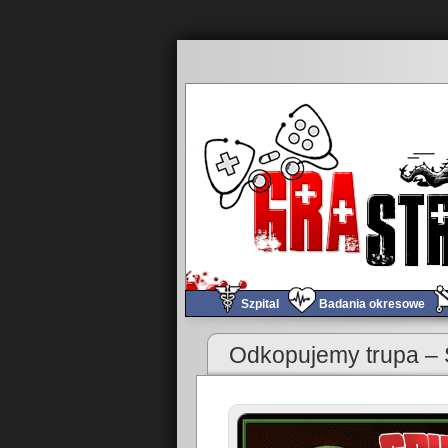
Szpital
Badania okresowe
«
Sam & Max – najwięksi detektywi wszechświata.
Odkopujemy trupa – 