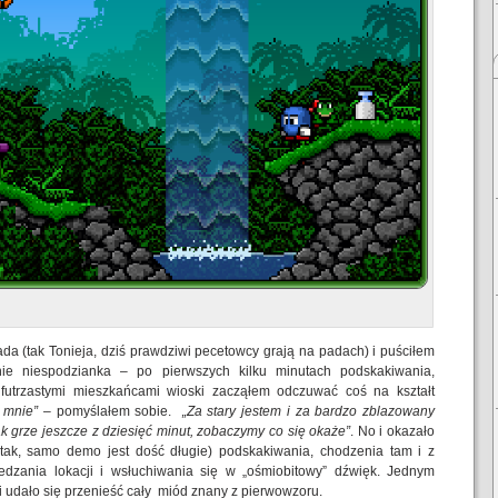
da (tak Tonieja, dziś prawdziwi pecetowcy grają na padach) i puściłem
nie niespodzianka – po pierwszych kilku minutach podskakiwania,
futrzastymi mieszkańcami wioski zacząłem odczuwać coś na kształt
 mnie”
– pomyślałem sobie.
„Za stary jestem i za bardzo zblazowany
 grze jeszcze z dziesięć minut, zobaczymy co się okaże”
. No i okazało
(tak, samo demo jest dość długie) podskakiwania, chodzenia tam i z
dzania lokacji i wsłuchiwania się w „ośmiobitowy” dźwięk. Jednym
 udało się przenieść cały miód znany z pierwowzoru.