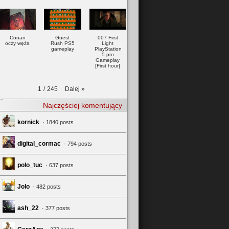
Conan
Guest
007 First
oczy węża
Rush PS5
Light
gameplay
PlayStation
5 pro
Gameplay
[First hour]
Dalej
»
1
/
245
Najczęściej komentujący
kornick
· 1840 posts
digital_cormac
· 794 posts
polo_tuc
· 637 posts
Jolo
· 482 posts
ash_22
· 377 posts