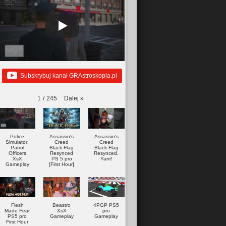
Subskrybuj kanał GRAstroskopia.pl
Dalej
»
1
/
245
Police
Assassin's
Assassin's
Simulator:
Creed
Creed
Patrol
Black Flag
Black Flag
Officers
Resynced
Resynced.
XsX
PS 5 pro
Yarrr!
Gameplay
[First Hour]
Flesh
Beastro
4PGP PS5
Made Fear
XsX
pro
PS5 pro
Gameplay
Gameplay
First Hour