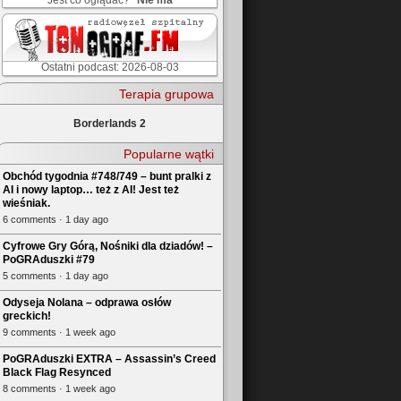
Jest co oglądać?
Nie ma
Ostatni podcast: 2026-08-03
Terapia grupowa
Borderlands 2
Popularne wątki
Obchód tygodnia #748/749 – bunt pralki z
AI i nowy laptop… też z AI! Jest też
wieśniak.
6 comments · 1 day ago
Cyfrowe Gry Górą, Nośniki dla dziadów! –
PoGRAduszki #79
5 comments · 1 day ago
Odyseja Nolana – odprawa osłów
greckich!
9 comments · 1 week ago
PoGRAduszki EXTRA – Assassin’s Creed
Black Flag Resynced
8 comments · 1 week ago