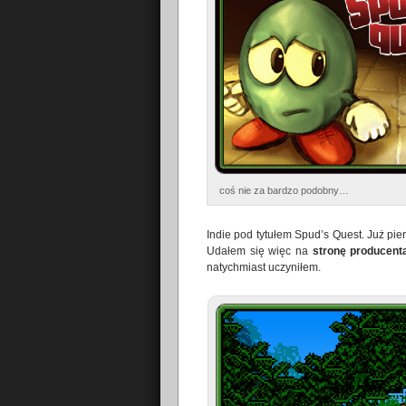
coś nie za bardzo podobny…
Indie pod tytułem Spud’s Quest. Już pier
Udałem się więc na
stronę producent
natychmiast uczyniłem.