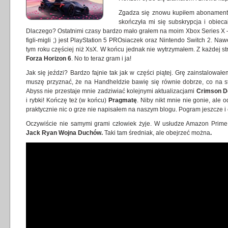
Zgadza się znowu kupiłem abonament 
skończyła mi się subskrypcja i obieca
Dlaczego? Ostatnimi czasy bardzo mało grałem na moim Xbox Series X –
figli-migli ;) jest PlayStation 5 PROsiaczek oraz Nintendo Switch 2. N
tym roku częściej niż XsX. W końcu jednak nie wytrzymałem. Z każdej st
Forza Horizon 6
. No to teraz gram i ja!
Jak się jeździ? Bardzo fajnie tak jak w części piątej. Grę zainstalowa
muszę przyznać, że na Handheldzie bawię się równie dobrze, co na st
Abyss nie przestaje mnie zadziwiać kolejnymi aktualizacjami
Crimson D
i rybki! Kończę też (w końcu)
Pragmatę
. Niby nikt mnie nie gonie, ale 
praktycznie nic o grze nie napisałem na naszym blogu. Pogram jeszcze i
Oczywiście nie samymi grami człowiek żyje. W usłudze Amazon Prim
Jack Ryan Wojna Duchów.
Taki tam średniak, ale
obejrzeć można
.