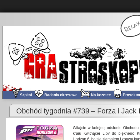
Szpital
Badania okresowe
Na kozetce
Prosekto
«
Oceniamy Final Fantasy! – Tierlista numerowanych FF I-XVI – PoGRAduszki EXTRA
O
Obchód tygodnia #739 – Forza i Jack 
Witajcie w kolejnej odsłonie Obchodu 
kraju Kwitnącej Lipy do pięknego K
Horizon 6, bo się złamałem i znowu k