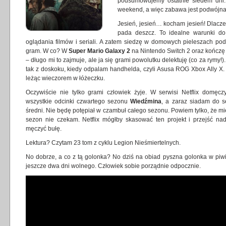
podsumowujemy ostatnie siedem dni. 
weekend, a więc zabawa jest podwójna
Jesień, jesień… kocham jesień! Dlacz
pada deszcz. To idealne warunki do 
oglądania filmów i seriali. A zatem siedzę w domowych pieleszach pod
gram. W co? W
Super Mario Galaxy 2
na Nintendo Switch 2 oraz kończę
– długo mi to zajmuje, ale ja się grami powolutku delektuję (co za rymy!).
tak z doskoku, kiedy odpalam handhelda, czyli Asusa ROG Xbox Ally X. F
leżąc wieczorem w łóżeczku.
Oczywiście nie tylko grami człowiek żyje. W serwisi Netflix domęcz
wszystkie odcinki czwartego sezonu
Wiedźmina
, a zaraz siadam do 
średni. Nie będę potępiał w czambuł całego sezonu. Powiem tylko, że mi
sezon nie czekam. Netflix mógłby skasować ten projekt i przejść n
męczyć bułę.
Lektura? Czytam 23 tom z cyklu Legion Nieśmiertelnych.
No dobrze, a co z tą golonka? No dziś na obiad pyszna golonka w piwie
jeszcze dwa dni wolnego. Człowiek sobie porządnie odpocznie.