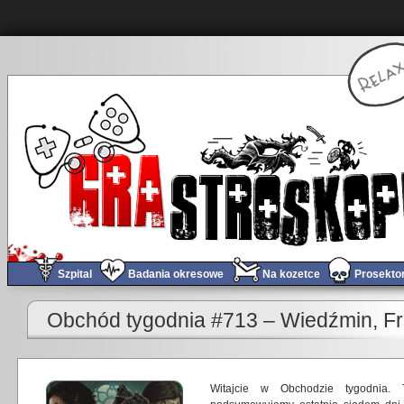
Szpital
Badania okresowe
Na kozetce
Prosekto
«
Gramy w Detective Dotson – Curry i różowy pies!
Obchód tygodnia #714 – Bitwa
Obchód tygodnia #713 – Wiedźmin, Fra
Witajcie w Obchodzie tygodnia.