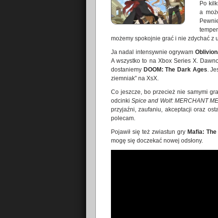
Po kil
a moż
Pewni
temper
możemy spokojnie grać i nie zdychać z 
Ja nadal intensywnie ogrywam
Oblivio
A wszystko to na Xbox Series X. Dawno 
dostaniemy
DOOM: The Dark Ages
. J
ziemniak” na XsX.
Co jeszcze, bo przecież nie samymi gra
odcinki
Spice and Wolf: MERCHANT M
przyjaźni, zaufaniu, akceptacji oraz o
polecam.
Pojawił się też zwiastun gry
Mafia: The
mogę się doczekać nowej odsłony.