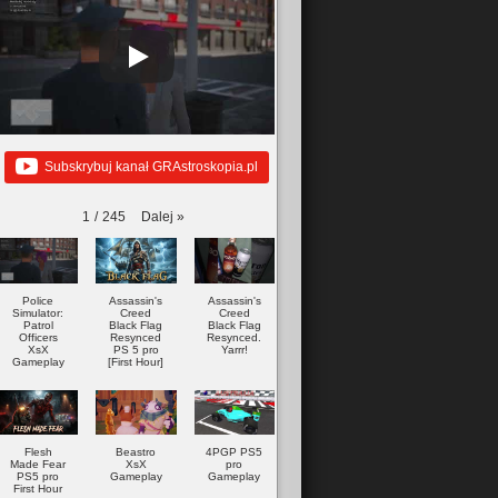
Subskrybuj kanał GRAstroskopia.pl
Dalej
»
1
/
245
Police
Assassin's
Assassin's
Simulator:
Creed
Creed
Patrol
Black Flag
Black Flag
Officers
Resynced
Resynced.
XsX
PS 5 pro
Yarrr!
Gameplay
[First Hour]
Flesh
Beastro
4PGP PS5
Made Fear
XsX
pro
PS5 pro
Gameplay
Gameplay
First Hour