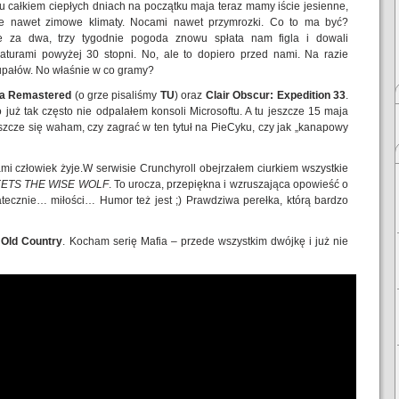
ku całkiem ciepłych dniach na początku maja teraz mamy iście jesienne,
e nawet zimowe klimaty. Nocami nawet przymrozki. Co to ma być?
e za dwa, trzy tygodnie pogoda znowu spłata nam figla i dowali
aturami powyżej 30 stopni. No, ale to dopiero przed nami. Na razie
upałów. No właśnie w co gramy?
na Remastered
(o grze pisaliśmy
TU
) oraz
Clair Obscur: Expedition 33
.
już tak często nie odpalałem konsoli Microsoftu. A tu jeszcze 15 maja
eszcze się waham, czy zagrać w ten tytuł na PieCyku, czy jak „kanapowy
mi człowiek żyje.W serwisie Crunchyroll obejrzałem ciurkiem wszystkie
EETS THE WISE WOLF
. To urocza, przepiękna i wzruszająca opowieść o
statecznie… miłości… Humor też jest ;) Prawdziwa perełka, którą bardzo
 Old Country
. Kocham serię Mafia – przede wszystkim dwójkę i już nie