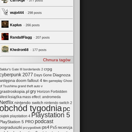
CarnAge
· 377 posts
wujo444
· 298 posts
Kaplus
· 266 posts
RandallFlagg
· 207 posts
Khedron68
· 177 posts
Chmura tagów
crpg
Baldur's Gate III
borderlands 2
cyberpunk 2077
Diagnoza
Days Gone
wstępna
doom
fallout 4
film
gameplay
Ghost
of Tsushima
grand theft auto v
gry
grastroskopia.pl
Horizon Forbidden
książka
mass effect: andromeda
West
Netflix
nintendo switch
nintendo switch 2
obchód tygodnia
pc
Playstation 5
playstation 4
piątek
podcast
PlayStation 5 PRO
pograduszki
ps4
Ps5
recenzja
przygodówki