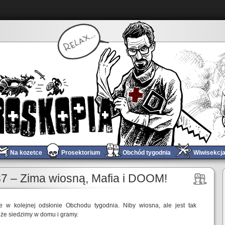
Na kozetce
Prosektorium
Obchód tygodnia
Wiwisekcj
a!
Obchód tygodnia #688 – Wybory, Piekło i Ekspedycja 33!
»
7 – Zima wiosną, Mafia i DOOM!
ie w kolejnej odsłonie Obchodu tygodnia. Niby wiosna, ale jest tak
 że siedzimy w domu i gramy.