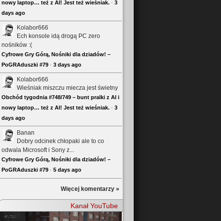
nowy laptop… też z AI! Jest też wieśniak.
·
3
days ago
Kolabor666
Ech konsole idą drogą PC zero
nośników :(
Cyfrowe Gry Górą, Nośniki dla dziadów! –
PoGRAduszki #79
·
3 days ago
Kolabor666
Wieśniak miszczu miecza jest świetny
Obchód tygodnia #748/749 – bunt pralki z AI i
nowy laptop… też z AI! Jest też wieśniak.
·
3
days ago
Banan
Dobry odcinek chłopaki ale to co
odwala Microsoft i Sony z...
Cyfrowe Gry Górą, Nośniki dla dziadów! –
PoGRAduszki #79
·
5 days ago
Więcej komentarzy »
Kanał YouTube