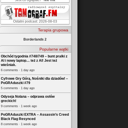
Jest co oglądać?
Nie ma
Ostatni podcast: 2026-08-03
Terapia grupowa
Borderlands 2
Popularne wątki
Obchód tygodnia #748/749 – bunt pralki z
AI i nowy laptop… też z AI! Jest też
wieśniak.
6 comments · 1 day ago
Cyfrowe Gry Górą, Nośniki dla dziadów! –
PoGRAduszki #79
5 comments · 1 day ago
Odyseja Nolana – odprawa osłów
greckich!
9 comments · 1 week ago
PoGRAduszki EXTRA – Assassin’s Creed
Black Flag Resynced
8 comments · 1 week ago