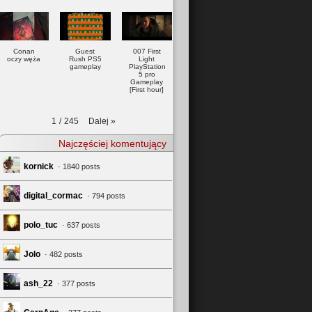
Conan
Guest
007 First
oczy węża
Rush PS5
Light
gameplay
PlayStation
5 pro
Gameplay
[First hour]
Dalej
»
1
/
245
Najczęściej komentujący
kornick
· 1840 posts
digital_cormac
· 794 posts
polo_tuc
· 637 posts
Jolo
· 482 posts
ash_22
· 377 posts