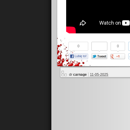
0
0
Lubię to!
dr
carnage
11-05-2025