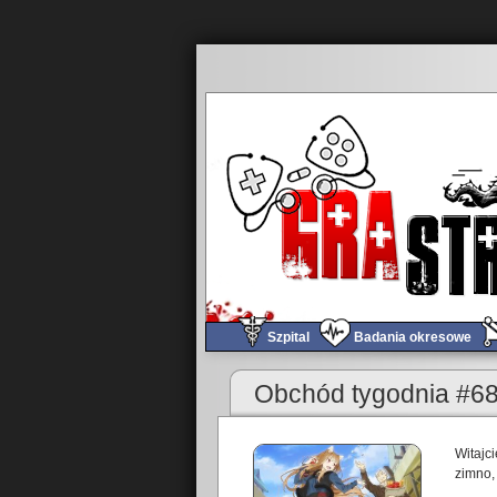
Szpital
Badania okresowe
«
Obchód tygodnia #686 – Majóweczka, karkóweczk
Obchód tygodnia #68
Witajc
zimno,