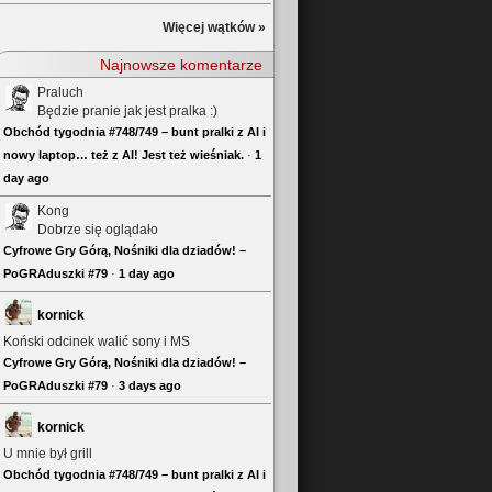
Więcej wątków »
Najnowsze komentarze
Praluch
Będzie pranie jak jest pralka :)
Obchód tygodnia #748/749 – bunt pralki z AI i
nowy laptop… też z AI! Jest też wieśniak.
·
1
day ago
Kong
Dobrze się oglądało
Cyfrowe Gry Górą, Nośniki dla dziadów! –
PoGRAduszki #79
·
1 day ago
kornick
Koński odcinek walić sony i MS
Cyfrowe Gry Górą, Nośniki dla dziadów! –
PoGRAduszki #79
·
3 days ago
kornick
U mnie był grill
Obchód tygodnia #748/749 – bunt pralki z AI i