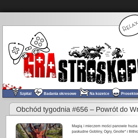
Szpital
Badania okresowe
Na kozetce
Prosekto
«
Obchód tygodnia #655 – jesienny blues!
Obchód tygodnia #656 – Powrót do Wr
Magią i mieczem mości panowie huzia n
paskudne Gobliny, Ogry, Gnolle* i Illithid