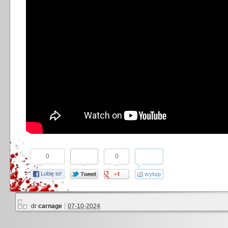
0
0
Lubię to!
dr
carnage
07-10-2024