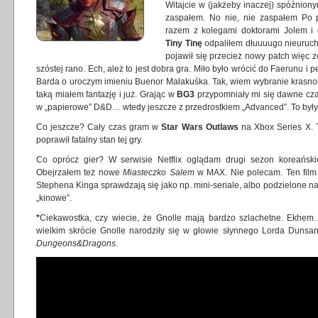
Witajcie w (jakżeby inaczej) spóźnio
zaspałem. No nie, nie zaspałem Po 
razem z kolegami doktorami Jolem i d
Tiny Tinę
odpaliłem dłuuuugo nieuru
pojawił się przecież nowy patch więc 
szóstej rano. Ech, ależ to jest dobra gra. Miło było wrócić do Faerunu i
Barda o uroczym imieniu Buenor Małakuśka. Tak, wiem wybranie krasnol
taką miałem fantazję i już. Grając w
BG3
przypomniały mi się dawne czas
w „papierowe” D&D… wtedy jeszcze z przedrostkiem „Advanced”. To były
Co jeszcze? Cały czas gram w
Star Wars Outlaws
na Xbox Series X. T
poprawił fatalny stan tej gry.
Co oprócz gier? W serwisie Netflix oglądam drugi sezon koreańsk
Obejrzałem też nowe
Miasteczko Salem
w MAX. Nie polecam. Ten film 
Stephena Kinga sprawdzają się jako np. mini-seriale, albo podzielone na
„kinowe”.
*
Ciekawostka, czy wiecie, że Gnolle mają bardzo szlachetne. Ekhem
wielkim skrócie Gnolle narodziły się w głowie słynnego Lorda Dunsa
Dungeons&Dragons
.