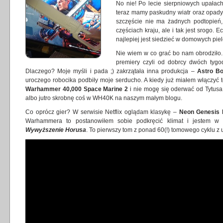
No nie! Po lecie sierpniowych upałac
teraz mamy paskudny wiatr oraz opady
szczęście nie ma żadnych podtopień,
częściach kraju, ale i tak jest srogo.
najlepiej jest siedzieć w domowych piel
Nie wiem w co grać bo nam obrodziło
premiery czyli od dobrcy dwóch tygod
Dlaczego? Moje myśli i pada ;) zakrzątała inna produkcja –
Astro Bo
uroczego robocika podbiły moje serducho. A kiedy już miałem włączyć 
Warhammer 40,000 Space Marine 2
i nie mogę się oderwać od Tytusa 
albo jutro skrobnę coś w WH40K na naszym małym blogu.
Co oprócz gier? W serwisie Netflix oglądam klasykę –
Neon Genesis 
Warhammera to postanowiłem sobie podkręcić klimat i jestem w tr
Wywyższenie Horusa
. To pierwszy tom z ponad 60(!) tomowego cyklu