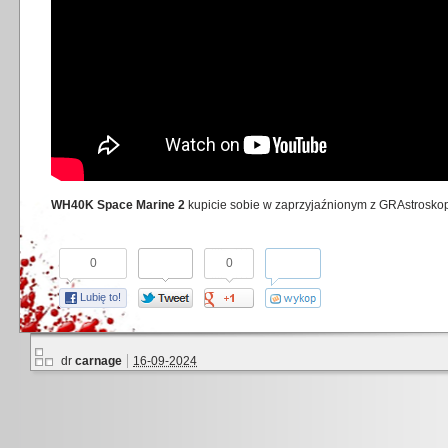
WH40K Space Marine 2
kupicie sobie w zaprzyjaźnionym z GRAstrosko
0
0
Lubię to!
dr
carnage
16-09-2024