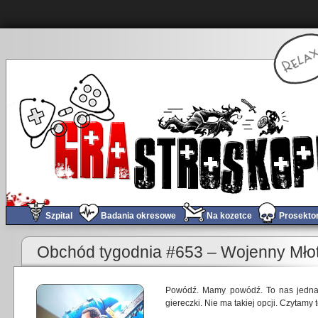
Szpital
Badania okresowe
Na kozetce
Prosekto
«
Gramy w Astro Bot – Podróż pełna nostalgii!
Obchód tygodnia #653 – Wojenny Młot
Powódź. Mamy powódź. To nas jednak
giereczki. Nie ma takiej opcji. Czytamy