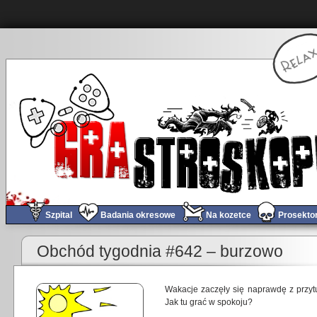
Szpital
Badania okresowe
Na kozetce
Prosekto
«
Obchód tygodnia #641
Obchód tygodnia #642 – burzowo
Wakacje zaczęły się naprawdę z przyt
Jak tu grać w spokoju?