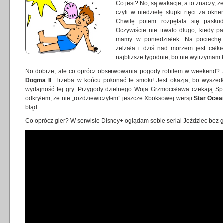
Co jest? No, są wakacje, a to znaczy, że
czyli w niedzielę słupki rtęci za ok
Chwilę potem rozpętała się pasku
Oczywiście nie trwało długo, kiedy p
mamy w poniedziałek. Na pociechę 
zelżała i dziś nad morzem jest całki
najbliższe tygodnie, bo nie wytrzymam k
No dobrze, ale co oprócz obserwowania pogody robiłem w weekend? 
Dogma II
. Trzeba w końcu pokonać te smoki! Jest okazja, bo wyszedł
wydajność tej gry. Przygody dzielnego Woja Grzmocisława czekają Sp
odkryłem, że nie „rozdziewiczyłem” jeszcze Xboksowej wersji
Star Ocean
błąd.
Co oprócz gier? W serwisie Disney+ oglądam sobie serial Jeździec bez g