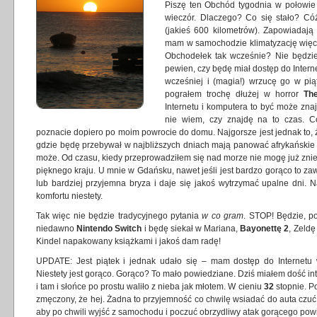
Piszę ten Obchód tygodnia w połowie
wieczór. Dlaczego? Co się stało? Có
(jakieś 600 kilometrów). Zapowiadają
mam w samochodzie klimatyzację więc
Obchodełek tak wcześnie? Nie będzie 
pewien, czy będę miał dostęp do Interne
wcześniej i (magia!) wrzucę go w pi
pograłem trochę dłużej w horror
Th
Internetu i komputera to być może znaj
nie wiem, czy znajdę na to czas. Có
poznacie dopiero po moim powrocie do domu. Najgorsze jest jednak to,
gdzie będę przebywał w najbliższych dniach mają panować afrykańskie u
może. Od czasu, kiedy przeprowadziłem się nad morze nie mogę już zni
pięknego kraju. U mnie w Gdańsku, nawet jeśli jest bardzo gorąco to zaws
lub bardziej przyjemna bryza i daje się jakoś wytrzymać upalne dni. 
komfortu niestety.
Tak więc nie będzie tradycyjnego pytania
w co gram
. STOP! Będzie, 
niedawno
Nintendo Switch
i będę siekał w Mariana,
Bayonettę 2
, Zeldę
Kindel napakowany książkami i jakoś dam radę!
UPDATE: Jest piątek i jednak udało się – mam dostęp do Internetu w
Niestety jest gorąco. Gorąco? To mało powiedziane. Dziś miałem dość in
i tam i słońce po prostu waliło z nieba jak młotem. W cieniu
32
stopnie. Po
zmęczony, że hej. Żadna to przyjemność co chwilę wsiadać do auta czuć ch
aby po chwili wyjść z samochodu i poczuć obrzydliwy atak gorącego powi