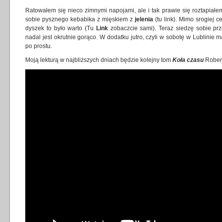
Ratowałem się nieco zimnymi napojami, ale i tak prawie się roztapiał
sobie pysznego kebabika z mięskiem z
jelenia
(tu link). Mimo srogiej 
dyszek to było warto (Tu
Link
zobaczcie sami). Teraz siedzę sobie pr
nadal jest okrutnie gorąco. W dodatku jutro, czyli w sobotę w Lublinie 
po prostu.
Moją lekturą w najbliższych dniach będzie kolejny tom
Koła czasu
Robert