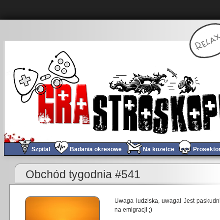
Szpital
Badania okresowe
Na kozetce
Prosekto
«
Letnia prokrastynacja!
Gramy w
Obchód tygodnia #541
Uwaga ludziska, uwaga! Jest paskudni
na emigracji ;)