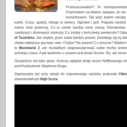
Przeszacowałem? To niedopowiedze
Pojechałem na totalne zadupie, że nie 
komórkowym. Tak więc byłem odcięty o
warto. Cisza, spokój, nikogo w okolicy. Ognisko i grill. Pogoda niezbyt 
mamy iście jesienną. Co w sumie bardzo mnie cieszy. Nienawidzę u
cywilizacji i domowych pieleszy. Co zrobię z końcówką weekendu? Odpa
of Tsushima
. Jak zwykle, gram sobie bardzo powoli. Delektuję się tą św
chyba najlepsza gra tego roku. Chyba? Na pewno! Co jeszcze? Miałem w
w
Wasteland 3
, ale musiałbym wygospodarować sobie trochę woln
wolnego czasu. A jak wiadomo z czasem jest dosyć krucho. No, ale może
Oczywiście nie tylko gram. Kończę oglądać drugi sezon Netflixowego 
jest Przebudenie Stephena Kinga.
Zapraszamy też przy okazji do najnowszego odcinka podcastu
Film
dokumentalnym
High Score
.