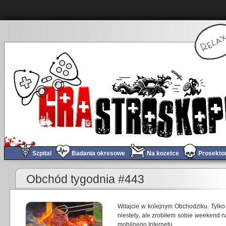
Szpital
Badania okresowe
Na kozetce
Prosekto
«
Filmograf #6 – Low Score
Obchód tygodnia #443
Witajcie w kolejnym Obchodziku. Tylko
niestety, ale zrobiłem sobie weekend 
mobilnego Internetu.