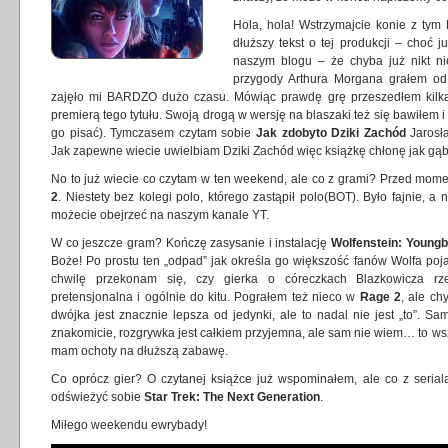
Hola, hola! Wstrzymajcie konie z tym
dłuższy tekst o tej produkcji – choć 
naszym blogu – że chyba już nikt ni
przygody Arthura Morgana grałem od 
zajęło mi BARDZO dużo czasu. Mówiąc prawdę grę przeszedłem kilka
premierą tego tytułu. Swoją drogą w wersję na blaszaki też się bawiłem i
go pisać). Tymczasem czytam sobie
Jak zdobyto Dziki Zachód
Jarosł
Jak zapewne wiecie uwielbiam Dziki Zachód więc książkę chłonę jak gąb
No to już wiecie co czytam w ten weekend, ale co z grami? Przed mom
2
. Niestety bez kolegi polo, którego zastąpił polo(BOT). Było fajnie, 
możecie obejrzeć na naszym kanale YT.
W co jeszcze gram? Kończę zasysanie i instalację
Wolfenstein: Youngb
Boże! Po prostu ten „odpad” jak określa go większość fanów Wolfa poj
chwilę przekonam się, czy gierka o córeczkach Blazkowicza rze
pretensjonalna i ogólnie do kitu. Pograłem też nieco w
Rage 2
, ale ch
dwójka jest znacznie lepsza od jedynki, ale to nadal nie jest „to”. 
znakomicie, rozgrywka jest całkiem przyjemna, ale sam nie wiem… to wszys
mam ochoty na dłuższą zabawę.
Co oprócz gier? O czytanej książce już wspominałem, ale co z serial
odświeżyć sobie
Star Trek: The Next Generation
.
Miłego weekendu ewrybady!