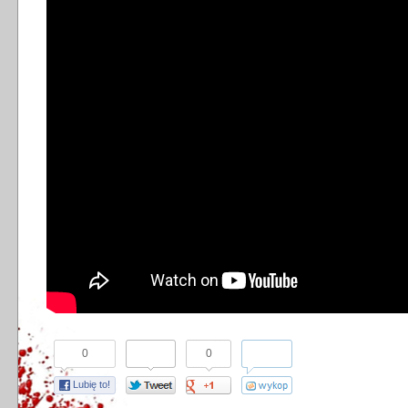
0
0
Lubię to!