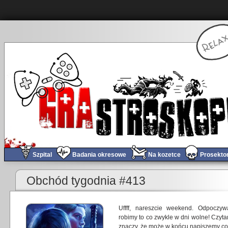
Szpital
Badania okresowe
Na kozetce
Prosekto
«
Obchód tygodnia #412
Obchód tygodnia #413
Uffff, nareszcie weekend. Odpoczyw
robimy to co zwykle w dni wolne! Czyta
znaczy, że może w końcu napiszemy co