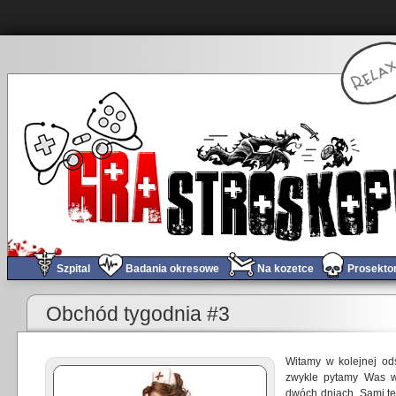
Szpital
Badania okresowe
Na kozetce
Prosekto
«
Hard Reset za parę złotych
Obchód tygodnia #3
Witamy w kolejnej od
zwykle pytamy Was w
dwóch dniach. Sami te