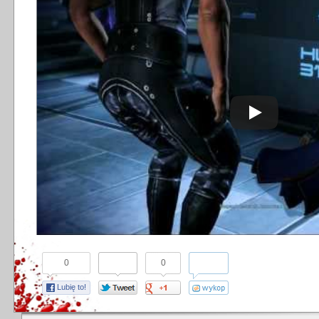
0
0
Lubię to!