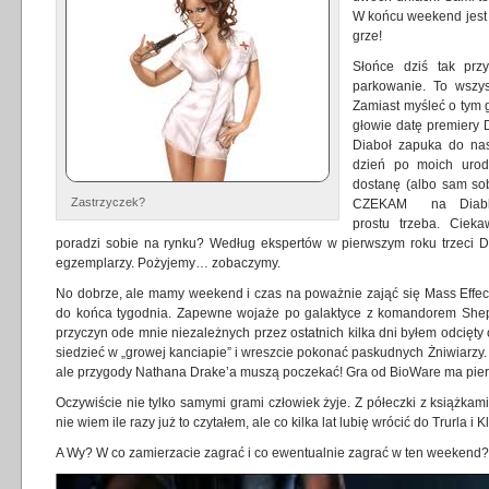
W końcu weekend jest p
grze!
Słońce dziś tak prz
parkowanie. To wszy
Zamiast myśleć o tym 
głowie datę premiery D
Diaboł zapuka do na
dzień po moich urod
dostanę (albo sam sob
Zastrzyczek?
CZEKAM
na Diablo
prostu trzeba. Ciek
poradzi sobie na rynku? Według ekspertów w pierwszym roku trzeci D
egzemplarzy. Pożyjemy… zobaczymy.
No dobrze, ale mamy weekend i czas na poważnie zająć się Mass Effect
do końca tygodnia. Zapewne wojaże po galaktyce z komandorem Shep
przyczyn ode mnie niezależnych przez ostatnich kilka dni byłem odcięt
siedzieć w „growej kanciapie” i wreszcie pokonać paskudnych Żniwiarzy.
ale przygody Nathana Drake’a muszą poczekać! Gra od BioWare ma pie
Oczywiście nie tylko samymi grami człowiek żyje. Z półeczki z książk
nie wiem ile razy już to czytałem, ale co kilka lat lubię wrócić do Trurla i 
A Wy? W co zamierzacie zagrać i co ewentualnie zagrać w ten weekend?