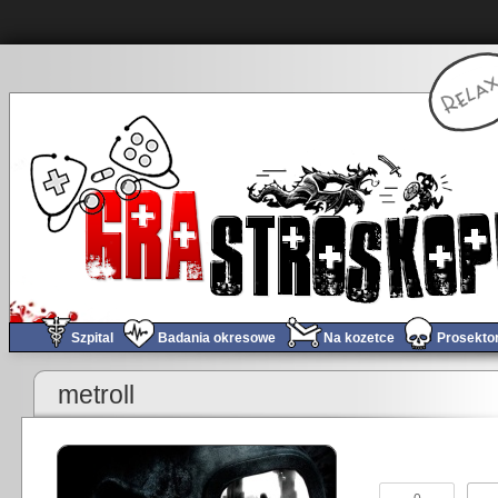
Szpital
Badania okresowe
Na kozetce
Prosekto
«
Obchód tygodnia #228
metroll