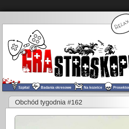
Szpital
Badania okresowe
Na kozetce
Prosekto
«
8 bitowa maszyna czasu – Gauntlet
Obchód tygodnia #162