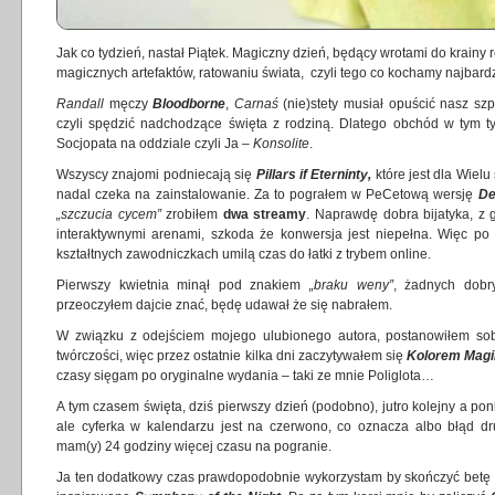
Jak co tydzień, nastał Piątek. Magiczny dzień, będący wrotami do krainy r
magicznych artefaktów, ratowaniu świata, czyli tego co kochamy najbardz
Randall
męczy
Bloodborne
,
Carnaś
(nie)stety musiał opuścić nasz szp
czyli spędzić nadchodzące święta z rodziną. Dlatego obchód w tym t
Socjopata na oddziale czyli Ja –
Konsolite
.
Wszyscy znajomi podniecają się
Pillars if Eterninty,
które jest dla Wielu
nadal czeka na zainstalowanie. Za to pograłem w PeCetową wersję
De
„szczucia cycem”
zrobiłem
dwa streamy
. Naprawdę dobra bijatyka, z
interaktywnymi arenami, szkoda że konwersja jest niepełna. Więc po 
kształtnych zawodniczkach umilą czas do łatki z trybem online.
Pierwszy kwietnia minął pod znakiem
„braku weny”
, żadnych dobry
przeoczyłem dajcie znać, będę udawał że się nabrałem.
W związku z odejściem mojego ulubionego autora, postanowiłem sob
twórczości, więc przez ostatnie kilka dni zaczytywałem się
Kolorem Magi
czasy sięgam po oryginalne wydania – taki ze mnie Poliglota…
A tym czasem święta, dziś pierwszy dzień (podobno), jutro kolejny a poni
ale cyferka w kalendarzu jest na czerwono, co oznacza albo błąd dr
mam(y) 24 godziny więcej czasu na pogranie.
Ja ten dodatkowy czas prawdopodobnie wykorzystam by skończyć betę