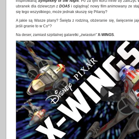
inspirowaną
Symphony of the Night
. Po za tym korci mnie by zaliczyć
ubranek dla dziewczyn z
DOA5
i oglądnąć nowy film animowany ze sta
się tego wszystkiego, może jednak skuszę się Pilarsy?
A jakie są Wasze plany? Święta z rodziną, obżeranie się, święcenie jaj
jeśli granie to w Co*?
Na deser, zamiast szpitalnej galaretki
„zwiastun
”
X-WINGS
.