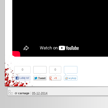
0
0
Lubię to!
dr
carnage
05-12-2014