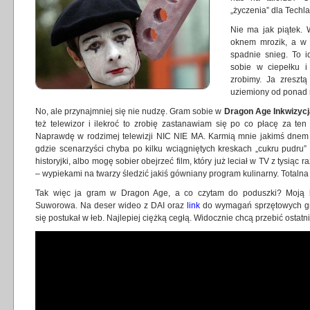
„życzenia” dla Techl
Nie ma jak piątek. 
oknem mrozik, a w 
spadnie snieg. To i
sobie w ciepełku i
zrobimy. Ja zresz
uziemiony od ponad m
No, ale przynajmniej się nie nudzę. Gram sobie w
Dragon Age Inkwizycj
też telewizor i ilekroć to zrobię zastanawiam się po co płacę za ten
Naprawdę w rodzimej telewizji NIC NIE MA. Karmią mnie jakimś dnem
gdzie scenarzyści chyba po kilku wciągniętych kreskach „cukru pudru”
historyjki, albo mogę sobier obejrzeć film, który już leciał w TV z tysi
– wypiekami na twarzy śledzić jakiś gówniany program kulinarny. Totalna 
Tak więc ja gram w Dragon Age, a co czytam do poduszki? Moją le
Suworowa. Na deser wideo z DAI oraz
link
do wymagań sprzętowych gry
się postukał w łeb. Najlepiej ciężką cegłą. Widocznie chcą przebić osta