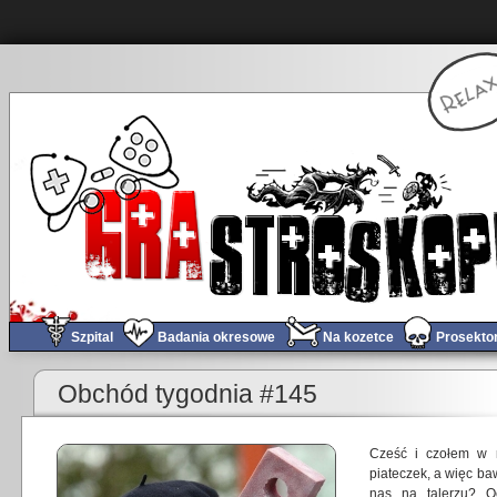
Szpital
Badania okresowe
Na kozetce
Prosekto
«
Dragon Age Inkwizycja – pierwsze wrażenia
Obchód tygodnia #145
Cześć i czołem w
piateczek, a więc ba
nas na talerzu? O