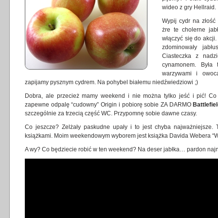
wideo z gry Hellraid.
Wypij cydr na złość
żre te cholerne jab
włączyć się do akcji
zdominowały jabłu
Ciasteczka z nadz
cynamonem. Była t
warzywami i owocam
zapijamy pysznym cydrem. Na pohybel białemu niedźwiedziowi ;)
Dobra, ale przecież mamy weekend i nie można tylko jeść i pić! Co
zapewne odpalę “cudowny” Origin i pobiorę sobie ZA DARMO
Battlefie
szczególnie za trzecią część WC. Przypomnę sobie dawne czasy.
Co jeszcze? Zelżały paskudne upały i to jest chyba najważniejsze. 
książkami. Moim weekendowym wyborem jest książka Davida Webera “Wo
A wy? Co będziecie robić w ten weekend? Na deser jabłka… pardon najno