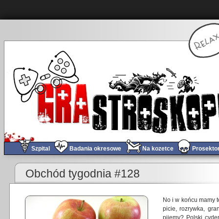
Szpital
Badania okresowe
Na kozetce
Prosekto
«
Dziwny jest ten rok…
Obchód tygodnia #128
No i w końcu mamy t
picie, rozrywka, gr
pijemy? Polski cyde