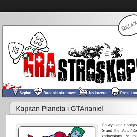
Szpital
Badania okresowe
Na kozetce
Prosekto
«
Diagnoza wstępna #09 – Odallus: The Dark Call
Kapitan Planeta i GTArianie!
Co wyniknie z połąc
Grand Theft Auto? Zo
zadowolony, że rol