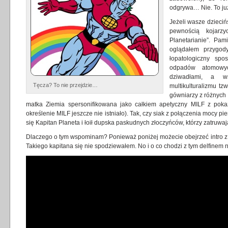
odgrywa… Nie. To ju
Jeżeli wasze dzieciń
pewnością kojarzy
Planetarianie”. Pa
oglądałem przygody
łopatologiczny sp
odpadów atomowyc
dziwadłami, a w
Tęcza? To nie przejdzie…
multikulturalizmu tzw
gówniarzy z różnych c
matka Ziemia spersonifikowana jako całkiem apetyczny MILF z p
określenie MILF jeszcze nie istniało). Tak, czy siak z połączenia mocy pi
się Kapitan Planeta i łoił dupska paskudnych złoczyńców, którzy zatruwaj
Dlaczego o tym wspominam? Ponieważ poniżej możecie obejrzeć intro z
Takiego kapitana się nie spodziewałem. No i o co chodzi z tym delfinem 