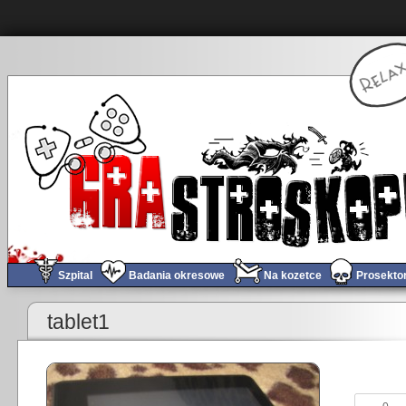
Szpital
Badania okresowe
Na kozetce
Prosekto
«
Ja kontra bieda-tablet
tablet1