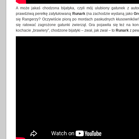
A może jakaś chodzona bijatyka, czyli mój ulubiony gatunek z a
prawdziwą perełkę zatytułowaną
Runark
(na zachodzie wydaną jako
Gr
się Rangerzy? Oczywiście piorą po mordach paskudnych kłusowników! 
się ratować zagrożone gatunki zwierząt. Gra pojawiła się też na ko
kochacie „brawlery”, chodzone bijatyki – zwał, jak zwał – to
Runark
z pew