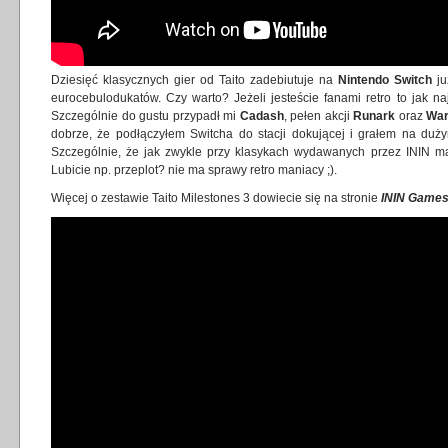
Dziesięć klasycznych gier od Taito zadebiutuje na
Nintendo Switch
ju
eurocebulodukatów. Czy warto? Jeżeli jesteście fanami retro to jak na
Szczególnie do gustu przypadł mi
Cadash
, pełen akcji
Runark
oraz
War
dobrze, że podłączyłem Switcha do stacji dokującej i grałem na duż
Szczególnie, że jak zwykle przy klasykach wydawanych przez ININ mam
Lubicie np. przeplot? nie ma sprawy retro maniacy ;).
Więcej o zestawie Taito Milestones 3 dowiecie się na
stronie
ININ Game