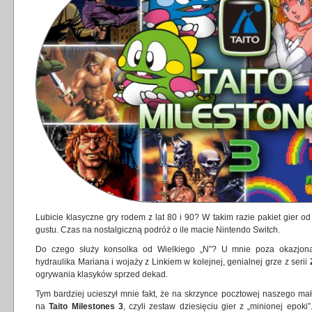
Lubicie klasyczne gry rodem z lat 80 i 90? W takim razie pakiet gier 
gustu. Czas na nostalgiczną podróż o ile macie Nintendo Switch.
Do czego służy konsolka od Wielkiego „N”? U mnie poza okazjon
hydraulika Mariana i wojaży z Linkiem w kolejnej, genialnej grze z serii
ogrywania klasyków sprzed dekad.
Tym bardziej ucieszył mnie fakt, że na skrzynce pocztowej naszego ma
na
Taito Milestones 3
, czyli zestaw dziesięciu gier z „minionej epo