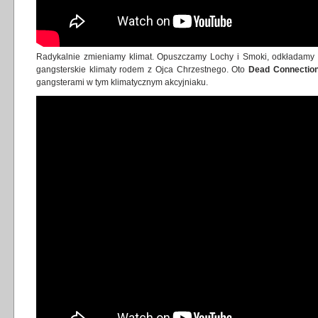
Radykalnie zmieniamy klimat. Opuszczamy Lochy i Smoki, odkładamy m
gangsterskie klimaty rodem z Ojca Chrzestnego. Oto
Dead Connectio
gangsterami w tym klimatycznym akcyjniaku.