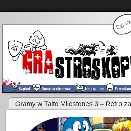
Szpital
Badania okresowe
Na kozetce
Prosekto
«
Obchód tygodnia #665 – Indiana Jones!
Gramy w Taito Milestones 3 – Retro za