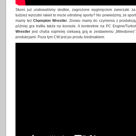
Skoro już uratowaliśmy słodkie, zagrożone wyginięciem zwierzaki za
tudzież wyrzutni rakiet to może odrobinę sportu? No powiedzmy, że sport
mamy też
Champion Wrestler
. Znowu mamy do czynienia z produkcją
później gra trafiła także na konsole. A konkretnie na PC Engine/Turb
Wrestler
jest chyba najmniej ciekawą grą w zestawieniu „Milestones”
produkcjami. Poza tym CW jest po prostu średniakiem.