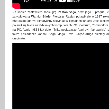
Na koniec zostawiłem sobie grę
Rastan Saga
, oraz jego… prequel, c
zatytułowaną
Warrior Blade
. Pierwszy Rastan pojawił się w 1987 roku,
naprawdę udany i klimatyczny akcyjniak w klimatach fantasy. Jako cieka
pojawił się także na 8-bitowych komputerach: ZX Spectrum, Commodore 
na PC, Apple IIGS i tak dalej. Tylko posiadacze Atari byli (jak zwykle)
także posiadacze konsoli Sega Mega Drive. Część druga niestety o
oryginału.