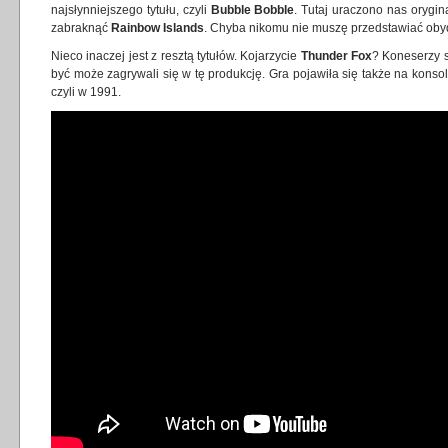
najsłynniejszego tytułu, czyli
Bubble Bobble
.
Tutaj uraczono nas orygina
zabraknąć
Rainbow Islands
. Chyba nikomu nie muszę przedstawiać obyd
Nieco inaczej jest z resztą tytułów. Kojarzycie
Thunder Fox
? Koneserzy s
być może zagrywali się w tę produkcję. Gra pojawiła się także na konso
czyli w 1991.