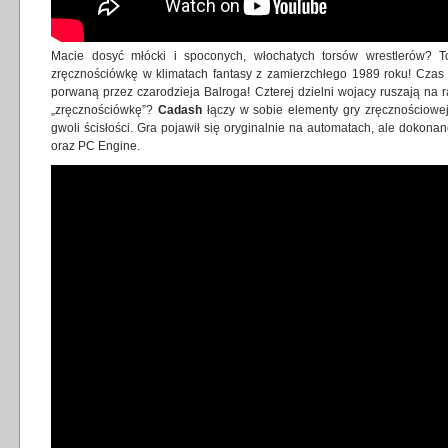
Macie dosyć młócki i spoconych, włochatych torsów wrestlerów?
zręcznościówkę w klimatach fantasy z zamierzchłego 1989 roku! Czas
porwaną przez czarodzieja Balroga! Czterej dzielni wojacy ruszają na r
„zręcznościówkę”?
Cadash
łączy w sobie elementy gry zręcznościowej,
gwoli ścisłości. Gra pojawił się oryginalnie na automatach, ale dokon
oraz PC Engine.