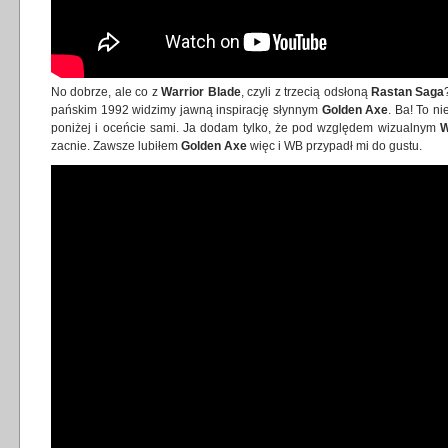
No dobrze, ale co z
Warrior Blade
, czyli z trzecią odsłoną
Rastan Saga
pańskim 1992 widzimy jawną inspirację słynnym
Golden Axe
. Ba! To ni
poniżej i oceńcie sami. Ja dodam tylko, że pod względem wizualnym
W
zacnie. Zawsze lubiłem
Golden Axe
więc i WB przypadł mi do gustu.