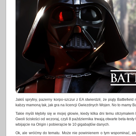
Jakiś sprytny, pazerny korpo-szczur z EA stwierdził, że piąty Battlefiel
kabzy mamoną tak, jak gra na licencji Gwiezdnych Wojen. No to mamy Bat
Takie myśli kłębiły się w mojej głowie, kiedy kilka dni temu otrzymałem
Gwoli ścisłości od wczoraj, czyli 8 października trwają otwarte beta-testy t
wbijajcie na Origin i pobierajcie te 10 gigabajtów danych.
Ok, ale wróćmy do tematu. Może nie powinienem o tym wspominać, a