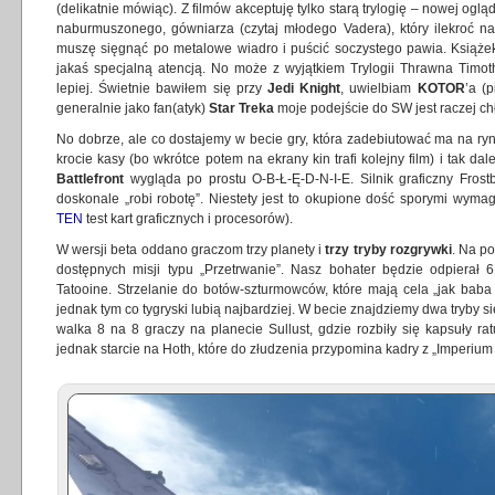
(delikatnie mówiąc). Z filmów akceptuję tylko starą trylogię – nowej ogl
naburmuszonego, gówniarza (czytaj młodego Vadera), który ilekroć na
muszę sięgnąć po metalowe wiadro i puścić soczystego pawia. Książe
jakaś specjalną atencją. No może z wyjątkiem Trylogii Thrawna Timot
lepiej. Świetnie bawiłem się przy
Jedi Knight
, uwielbiam
KOTOR
’a (
generalnie jako fan(atyk)
Star Treka
moje podejście do SW jest raczej ch
No dobrze, ale co dostajemy w becie gry, która zadebiutować ma na ryn
krocie kasy (bo wkrótce potem na ekrany kin trafi kolejny film) i tak d
Battlefront
wygląda po prostu O-B-Ł-Ę-D-N-I-E. Silnik graficzny Frost
doskonale „robi robotę”. Niestety jest to okupione dość sporymi wyma
TEN
test kart graficznych i procesorów).
W wersji beta oddano graczom trzy planety i
trzy tryby rozgrywki
. Na p
dostępnych misji typu „Przetrwanie”. Nasz bohater będzie odpierał 
Tatooine. Strzelanie do botów-szturmowców, które mają cela „jak baba z 
jednak tym co tygryski lubią najbardziej. W becie znajdziemy dwa tryby sie
walka 8 na 8 graczy na planecie Sullust, gdzie rozbiły się kapsuły r
jednak starcie na Hoth, które do złudzenia przypomina kadry z „Imperium 