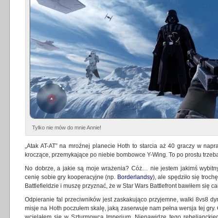
Tylko nie mów do mnie Annie!
„Atak AT-AT” na mroźnej planecie Hoth to starcia aż 40 graczy w nap
kroczące, przemykające po niebie bombowce Y-Wing. To po prostu trzeb
No dobrze, a jakie są moje wrażenia? Cóż… nie jestem jakimś wybitn
cenię sobie gry kooperacyjne (np.
Borderlandsy
), ale spędziło się troc
Battlefieldzie i muszę przyznać, że w Star Wars Battlefront bawiłem się ca
Odpieranie fal przeciwników jest zaskakująco przyjemne, walki 8vs8 dy
misje na Hoth poczułem skalę, jaką zaserwuje nam pełna wersja tej gry.
wcielałem się w Szturmowca Imperium. Nienawidzę tego rebelianckie