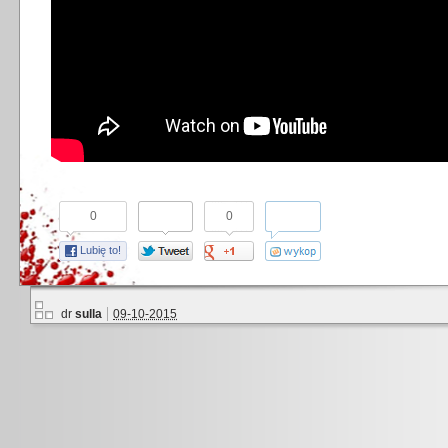
0
0
Lubię to!
dr
sulla
09-10-2015