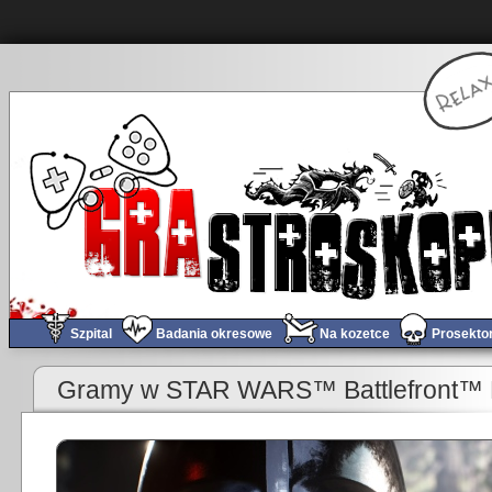
Szpital
Badania okresowe
Na kozetce
Prosekto
«
Obchód tygodnia #188
Gramy w STAR WARS™ Battlefront™ 