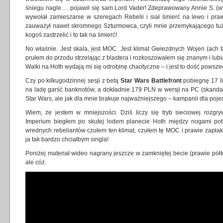
śniegu nagle…. pojawił się sam Lord Vader! Zdeprawowany Annie S. (
wywołał zamieszanie w szeregach Rebelii i siał śmierć na lewo i pr
zauważył nawet skromnego Szturmowca, czyli mnie przemykającego tuż
kogoś zastrzelić i to tak na śmierć!
No właśnie. Jest skala, jest MOC. Jest klimat Gwiezdnych Wojen (ach t
prułem do przodu strzelając z blastera i rozkoszowałem się znanym i lub
Walki na Hoth wydają mi się odrobinę chaotyczne – i jest to dość powsze
Czy po kilkugodzinnej sesji z betą
Star Wars Battlefront
pobiegnę 17 li
na ladę garść banknotów, a dokładnie 179 PLN w wersji na PC (skandal
Star Wars, ale jak dla mnie brakuje najważniejszego – kampanii dla poj
Wiem, że jestem w mniejszości. Dziś liczy się tryb sieciowej rozgr
Imperium biegłem po skutej lodem planecie Hoth między nogami pot
wrednych rebeliantów czułem ten klimat, czułem tę MOC i prawie zapła
ja tak bardzo chciałbym singla!
Poniżej materiał wideo nagrany jeszcze w zamkniętej becie (prawie półt
ale cóż.