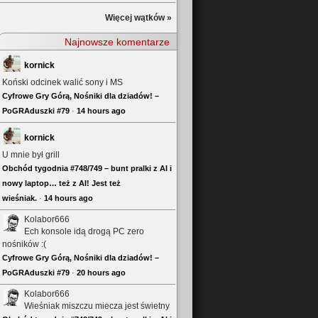
Więcej wątków »
Najnowsze komentarze
kornick
Koński odcinek walić sony i MS
Cyfrowe Gry Górą, Nośniki dla dziadów! –
PoGRAduszki #79
·
14 hours ago
kornick
U mnie był grill
Obchód tygodnia #748/749 – bunt pralki z AI i
nowy laptop… też z AI! Jest też
wieśniak.
·
14 hours ago
Kolabor666
Ech konsole idą drogą PC zero
nośników :(
Cyfrowe Gry Górą, Nośniki dla dziadów! –
PoGRAduszki #79
·
20 hours ago
Kolabor666
Wieśniak miszczu miecza jest świetny