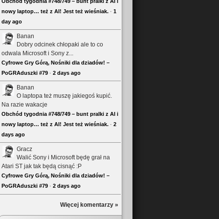
Obchód tygodnia #748/749 – bunt pralki z AI i
nowy laptop… też z AI! Jest też wieśniak.
·
1
day ago
Banan
Dobry odcinek chłopaki ale to co
odwala Microsoft i Sony z...
Cyfrowe Gry Górą, Nośniki dla dziadów! –
PoGRAduszki #79
·
2 days ago
Banan
O laptopa też muszę jakiegoś kupić.
Na razie wakacje
Obchód tygodnia #748/749 – bunt pralki z AI i
nowy laptop… też z AI! Jest też wieśniak.
·
2
days ago
Gracz
Walić Sony i Microsoft będę grał na
Atari ST jak tak będą cisnąć :P
Cyfrowe Gry Górą, Nośniki dla dziadów! –
PoGRAduszki #79
·
2 days ago
Więcej komentarzy »