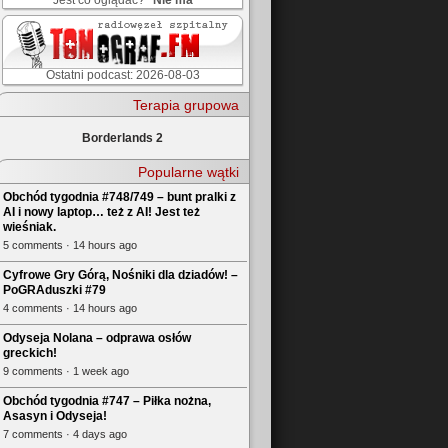
Jest co oglądać?
Nie ma
Ostatni podcast: 2026-08-03
Terapia grupowa
Borderlands 2
Popularne wątki
Obchód tygodnia #748/749 – bunt pralki z
AI i nowy laptop… też z AI! Jest też
wieśniak.
5 comments · 14 hours ago
Cyfrowe Gry Górą, Nośniki dla dziadów! –
PoGRAduszki #79
4 comments · 14 hours ago
Odyseja Nolana – odprawa osłów
greckich!
9 comments · 1 week ago
Obchód tygodnia #747 – Piłka nożna,
Asasyn i Odyseja!
7 comments · 4 days ago