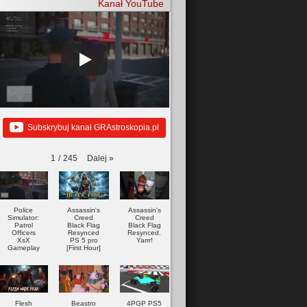
Kanał YouTube
Subskrybuj kanał GRAstroskopia.pl
Dalej
»
1
/
245
Police
Assassin's
Assassin's
Simulator:
Creed
Creed
Patrol
Black Flag
Black Flag
Officers
Resynced
Resynced.
XsX
PS 5 pro
Yarrr!
Gameplay
[First Hour]
Flesh
Beastro
4PGP PS5