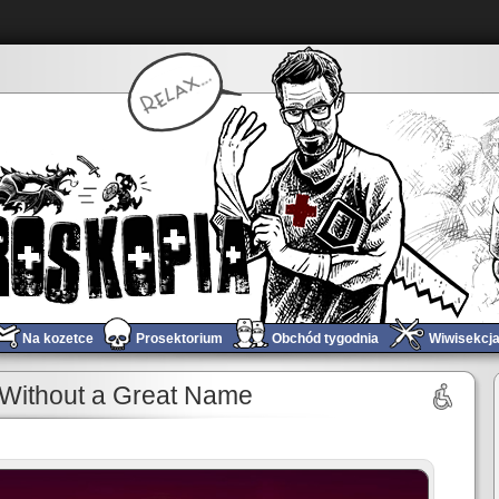
Na kozetce
Prosektorium
Obchód tygodnia
Wiwisekcj
Gwiezdne Wojny – Przebudzenie Mocy (gorące wrażenia z nocnej premiery)
»
ithout a Great Name