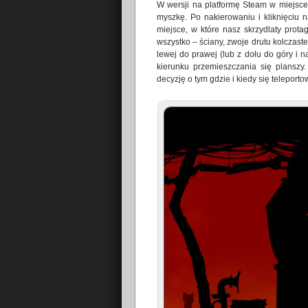
W wersji na platformę Steam w miejsce
myszkę. Po nakierowaniu i kliknięciu 
miejsce, w które nasz skrzydlaty prot
wszystko – ściany, zwoje drutu kolczast
lewej do prawej (lub z dołu do góry i 
kierunku przemieszczania się planszy
decyzję o tym gdzie i kiedy się telepor