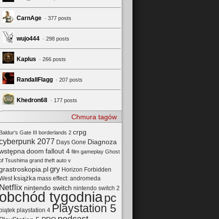
CarnAge
· 377 posts
wujo444
· 298 posts
Kaplus
· 266 posts
RandallFlagg
· 207 posts
Khedron68
· 177 posts
Chmura tagów
crpg
Baldur's Gate III
borderlands 2
cyberpunk 2077
Diagnoza
Days Gone
wstępna
doom
fallout 4
film
gameplay
Ghost
of Tsushima
grand theft auto v
gry
grastroskopia.pl
Horizon Forbidden
książka
mass effect: andromeda
West
Netflix
nintendo switch
nintendo switch 2
obchód tygodnia
pc
Playstation 5
playstation 4
piątek