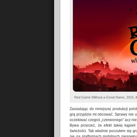
Red Game Without a Great Name, 2015, iF
Zasiadając do niniejszej produkcji pols
grą przyjdzie mi obcować. Sprawy nie uł
oczekiwać czegoś „czerwonego” acz nie
Bywa przecież, że efekt takiej kąpiel
świeżości. Tak właśnie poczułem się g
się na platformach mobilnych niespełna