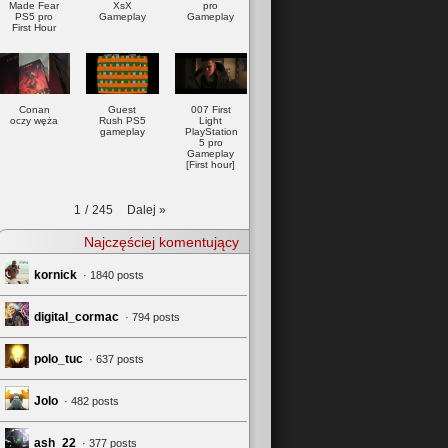
Made Fear
XsX
pro
PS5 pro
Gameplay
Gameplay
First Hour
Conan
Guest
007 First
oczy węża
Rush PS5
Light
gameplay
PlayStation
5 pro
Gameplay
[First hour]
Dalej
»
1
/
245
Najczęściej komentujący
kornick
· 1840 posts
digital_cormac
· 794 posts
polo_tuc
· 637 posts
Jolo
· 482 posts
ash_22
· 377 posts