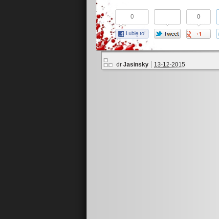
0
0
Lubię to!
dr
Jasinsky
13-12-2015