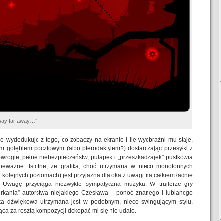
away far away…”
le wydedukuje z tego, co zobaczy na ekranie i ile wyobraźni mu staje.
 gołębiem pocztowym (albo pterodaktylem?) dostarczając przesyłki z
owrogie, pełne niebezpieczeństw, pułapek i „przeszkadzajek” pustkowia
ieważne. Istotne, że grafika, choć utrzymana w nieco monotonnych
 kolejnych poziomach) jest przyjazna dla oka z uwagi na całkiem ładnie
. Uwagę przyciąga niezwykle sympatyczna muzyka. W trailerze gry
rkania” autorstwa niejakiego Czesława – ponoć znanego i lubianego
eżka dźwiękowa utrzymana jest w podobnym, nieco swingującym stylu,
jąca za resztą kompozycji dokopać mi się nie udało.