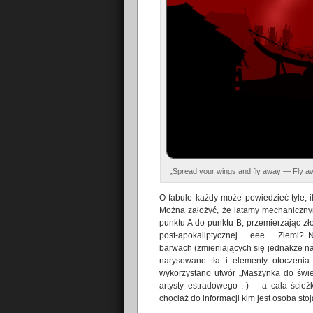
„Spread your wings and fly away — Fly 
O fabule każdy może powiedzieć tyle, i
Można założyć, że latamy mechanicznym
punktu A do punktu B, przemierzając zł
post-apokaliptycznej… eee… Ziemi? N
barwach (zmieniających się jednakże na
narysowane tła i elementy otoczenia
wykorzystano utwór „Maszynka do świe
artysty estradowego ;-) – a cała ści
chociaż do informacji kim jest osoba sto