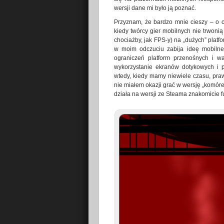
wersji dane mi było ją poznać.
Przyznam, że bardzo mnie cieszy – o 
kiedy twórcy gier mobilnych nie trwonią
chociażby, jak FPS-y) na „dużych” plat
w moim odczuciu zabija ideę mobilneg
ograniczeń platform przenośnych i wa
wykorzystanie ekranów dotykowych i p
wtedy, kiedy mamy niewiele czasu, pra
nie miałem okazji grać w wersję „komór
działa na wersji ze Steama znakomicie 