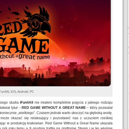
un4Al, iOS, Android, PC
kiego studia
iFun4All
nie miałem kompletnie pojęcia z jakiego rodzaju
atwiał tytuł –
RED GAME WITHOUT A GREAT NAME
– który pozwalał
koniecznie „wielkiego”. Czasem jednak warto skoczyć na głęboką wodę.
i może okazać się relaksujący i pozostawić nas z uczuciem rześkiej
rając w produkcję krakowian. Red Game Without a Great Name ukazała
 pół roku temu a 9 grudnia trafiła na platformę Steam i w tej właśnie