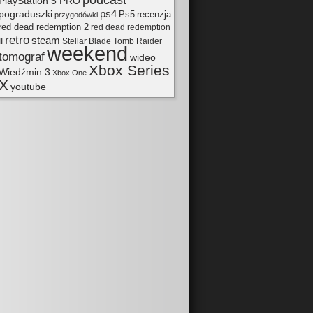
podcast
PlayStation 5 PRO
pograduszki
ps4
Ps5
recenzja
przygodówki
red dead redemption 2
red dead redemption
retro
steam
II
Tomb Raider
Stellar Blade
weekend
tomograf
wideo
Xbox Series
Wiedźmin 3
Xbox One
X
youtube