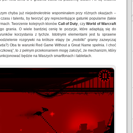
czym chyba już niejednokrotnie wspominałem przy różnych okazjach –
 czasu i talentu, by tworzyć gry reprezentujące gatunki popularne (takie
formach. Tworzenie kolejnych klonów
Call of Duty
, czy
World of Warcraft
o grania. O wiele bardziej cenię te pozycje, które adaptują się do
runków korzystania z tychże. Istotnymi elementami jest tu sprawne
odzielenie rozgrywki na krótsze etapy (w „mobilki” gramy zazwyczaj
wda?) Oba te warunki Red Game Without a Great Name spełnia. I choć
eczkową”, to z pełnym przekonaniem mogę założyć, że mechanizm, który
funkcjonować będzie na Waszych smartfonach i tabletach.