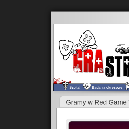
Szpital
Badania okresowe
«
Tomograf #28 – Srogi łomot
Gramy w Red Game W