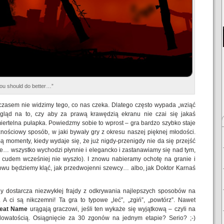
you should do better…”
 czasem nie widzimy tego, co nas czeka. Dlatego często wypada „wziąć
gląd na to, czy aby za prawą krawędzią ekranu nie czai się jakaś
miertelna pułapka. Powiedzmy sobie to wprost – gra bardzo szybko staje
znościowy sposób, w jaki bywały gry z okresu naszej pięknej młodości.
Są momenty, kiedy wydaje się, że już nigdy-przenigdy nie da się przejść
e… wszystko wychodzi płynnie i elegancko i zastanawiamy się nad tym,
 cudem wcześniej nie wyszło). I znowu nabieramy ochotę na granie i
nowu będziemy kląć, jak przedwojenni szewcy… albo, jak Doktor Karnaś
y dostarcza niezwykłej frajdy z odkrywania najlepszych sposobów na
A ci są nikczemni! Ta gra to typowe „leć”, „zgiń”, „powtórz”. Nawet
reat Name
urągają graczowi, jeśli ten wykaże się wyjątkową – czyli na
owatością. Osiągnięcie za 30 zgonów na jednym etapie? Serio? ;-)