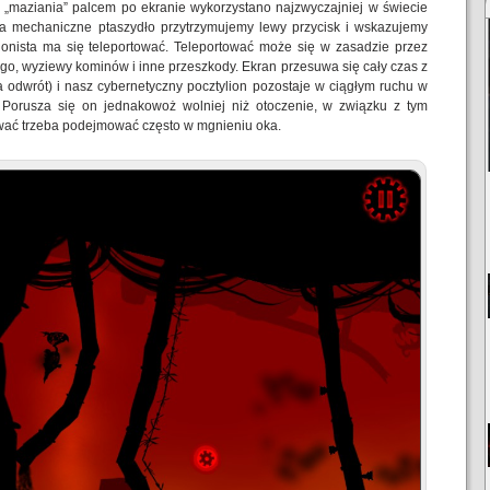
 „maziania” palcem po ekranie wykorzystano najzwyczajniej w świecie
na mechaniczne ptaszydło przytrzymujemy lewy przycisk i wskazujemy
agonista ma się teleportować. Teleportować może się w zasadzie przez
ego, wyziewy kominów i inne przeszkody. Ekran przesuwa się cały czas z
na odwrót) i nasz cybernetyczny pocztylion pozostaje w ciągłym ruchu w
. Porusza się on jednakowoż wolniej niż otoczenie, w związku z tym
tować trzeba podejmować często w mgnieniu oka.