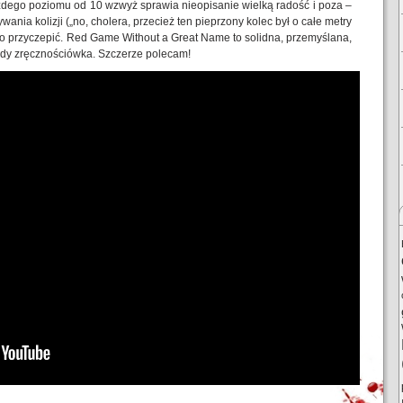
żdego poziomu od 10 wzwyż sprawia nieopisanie wielką radość i poza –
nia kolizji („no, cholera, przecież ten pieprzony kolec był o całe metry
go przyczepić. Red Game Without a Great Name to solidna, przemyślana,
ajdy zręcznościówka. Szczerze polecam!