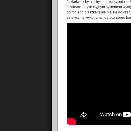
Jakkolwiek by nie było – ukończenie ka
chwilami – dyskusyjnym systemem wykrywa
od mojego ptaszka!”) nie ma się do cze
estetycznie wykonana i dająca sporo fr