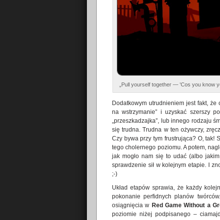
„Pull yourself together — 'Cos you know 
Dodatkowym utrudnieniem jest fakt, że
na wstrzymanie” i uzyskać szerszy po
„przeszkadzajka”, lub innego rodzaju ś
się trudna. Trudna w ten ożywczy, zręc
Czy bywa przy tym frustrująca? O, tak! 
tego cholernego poziomu. A potem, nagl
jak mogło nam się to udać (albo jakim
sprawdzenie sił w kolejnym etapie. I z
;-)
Układ etapów sprawia, że każdy kolejn
pokonanie perfidnych planów twórców. 
osiągnięcia w
Red Game Without a G
poziomie niżej podpisanego – ciamajd