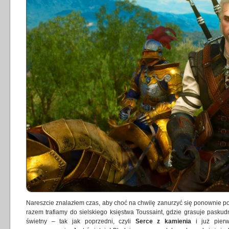
Nareszcie znalazłem czas, aby choć na chwilę zanurzyć się ponownie po
razem trafiamy do sielskiego księstwa Toussaint, gdzie grasuje pasku
świetny – tak jak poprzedni, czyli
Serce z kamienia
i już pier