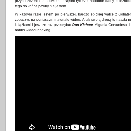
przypuszczenia. Jest świetnie! Błędni rycerze, nadobne damy, księżnicz
tego do końca pewny nie jestem.
W każdym razie jestem po pierwszej, bardzo epickiej walce z Goliatem
zobaczyć na poniższym materiale wideo. A tak swoją drogą to naszła m
książkami i jeszcze raz przeczytać
Don Kichote
Miguela Cervantesa. L
bonus wideounboxing.