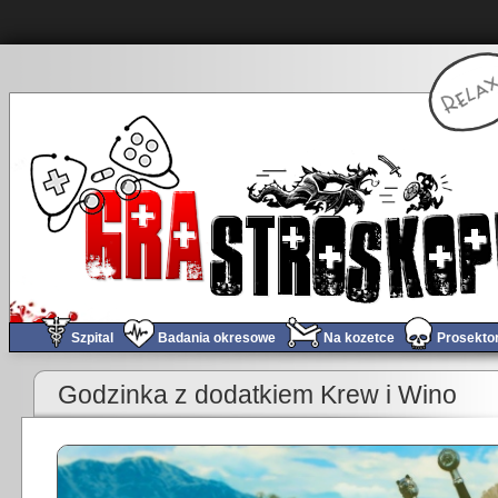
Szpital
Badania okresowe
Na kozetce
Prosekto
«
Obchód tygodnia #222
Godzinka z dodatkiem Krew i Wino