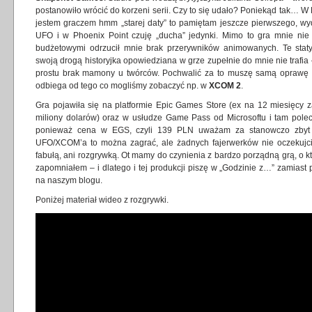
postanowiło wrócić do korzeni serii. Czy to się udało? Poniekąd tak… W 
jestem graczem hmm „starej daty” to pamiętam jeszcze pierwszego, w
UFO i w Phoenix Point czuję „ducha” jedynki. Mimo to gra mnie nie
budżetowymi odrzucił mnie brak przerywników animowanych. Te stat
swoją drogą historyjka opowiedziana w grze zupełnie do mnie nie trafia
prostu brak mamony u twórców. Pochwalić za to muszę samą oprawę gr
odbiega od tego co mogliśmy zobaczyć np. w
XCOM 2
.
Gra pojawiła się na platformie Epic Games Store (ex na 12 miesięcy z
miliony dolarów) oraz w usłudze Game Pass od Microsoftu i tam pole
ponieważ cena w EGS, czyli 139 PLN uważam za stanowczo zbyt w
UFO/XCOM’a to można zagrać, ale żadnych fajerwerków nie oczekujc
fabułą, ani rozgrywką. Ot mamy do czynienia z bardzo porządną grą, o k
zapomniałem – i dlatego i tej produkcji piszę w „Godzinie z…” zamiast p
na naszym blogu.
Poniżej materiał wideo z rozgrywki.