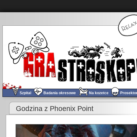
Szpital
Badania okresowe
Na kozetce
Prosekto
«
Obchód tygodnia #409
Godzina z Phoenix Point