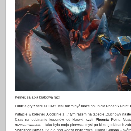
Kelner, sałatka krabowa raz!
Lubicie gry z serii XCOM? Jeśli tak to być może polubicie Phoenix Poin
Witajcie w kolejnej „Godzinie z…” tym razem na tapecie „duchowy następc
Czas na odcinanie kuponów od klasyki, czyli
Phoenix Point
.
Nost
rozczarowaniem
– taka była moja pierwsza myśl po kilku godzinach z
Snapshot Games
. Studio pod wodzą brytyjczyka Juliana Gollopa – twó