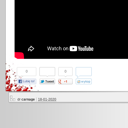
0
0
Lubię to!
dr
carnage
18-01-2020