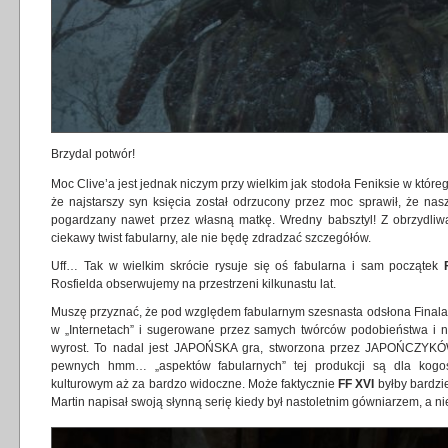
Brzydal potwór!
Moc Clive’a jest jednak niczym przy wielkim jak stodoła Feniksie w którego
że najstarszy syn księcia został odrzucony przez moc sprawił, że nasz
pogardzany nawet przez własną matkę. Wredny babsztyl! Z obrzydliw
ciekawy twist fabularny, ale nie będę zdradzać szczegółów.
Uff… Tak w wielkim skrócie rysuje się oś fabularna i sam początek
Rosfielda obserwujemy na przestrzeni kilkunastu lat.
Muszę przyznać, że pod względem fabularnym szesnasta odsłona Finala 
w „Internetach” i sugerowane przez samych twórców podobieństwa i
wyrost. To nadal jest JAPOŃSKA gra, stworzona przez JAPOŃCZYKÓW
pewnych hmm… „aspektów fabularnych” tej produkcji są dla ko
kulturowym aż za bardzo widoczne. Może faktycznie
FF XVI
byłby bardzi
Martin napisał swoją słynną serię kiedy był nastoletnim gówniarzem, a n