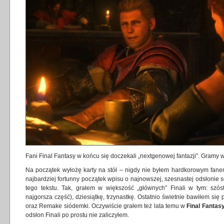
Fani Final Fantasy w końcu się doczekali „nextgenowej fantazji”. Gramy 
Na początek wyłożę karty na stół – nigdy nie byłem hardkorowym fane
najbardziej fortunny początek wpisu o najnowszej, szesnastej odsłonie se
tego tekstu. Tak, grałem w większość „głównych” Finali w tym: s
najgorsza część), dziesiątkę, trzynastkę. Ostatnio świetnie bawiłem się 
oraz Remake siódemki. Oczywiście grałem też lata temu w
Final Fantasy
odsłon Finali po prostu nie zaliczyłem.