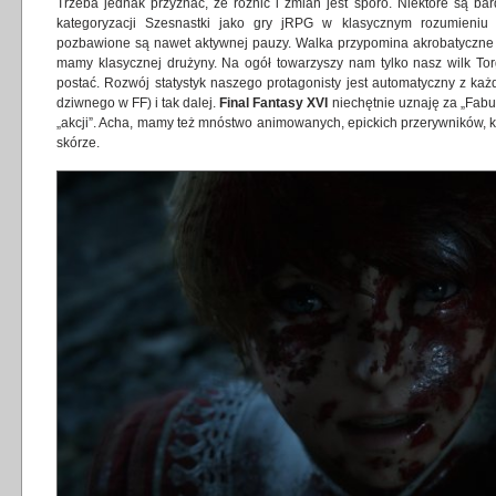
Trzeba jednak przyznać, że różnic i zmian jest sporo. Niektóre są b
kategoryzacji Szesnastki jako gry jRPG w klasycznym rozumieniu 
pozbawione są nawet aktywnej pauzy. Walka przypomina akrobatyczn
mamy klasycznej drużyny. Na ogół towarzyszy nam tylko nasz wilk Tor
postać. Rozwój statystyk naszego protagonisty jest automatyczny z ka
dziwnego w FF) i tak dalej.
Final Fantasy XVI
niechętnie uznaję za „Fabu
„akcji”. Acha, mamy też mnóstwo animowanych, epickich przerywników, 
skórze.