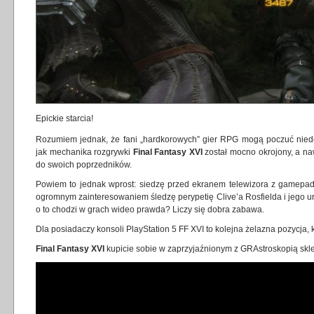
Epickie starcia!
Rozumiem jednak, że fani „hardkorowych” gier RPG mogą poczuć niedo
jak mechanika rozgrywki
Final Fantasy XVI
został mocno okrojony, a na
do swoich poprzedników.
Powiem to jednak wprost: siedzę przed ekranem telewizora z gamepad
ogromnym zainteresowaniem śledzę perypetię Clive’a Rosfielda i jego ur
o to chodzi w grach wideo prawda? Liczy się dobra zabawa.
Dla posiadaczy konsoli PlayStation 5 FF XVI to kolejna żelazna pozycja, k
Final Fantasy XVI
kupicie sobie w zaprzyjaźnionym z GRAstroskopią skl