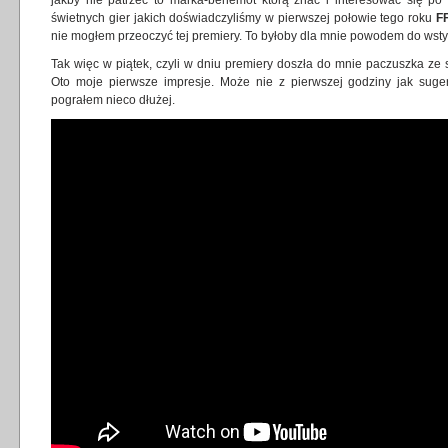
świetnych gier jakich doświadczyliśmy w pierwszej połowie tego roku
FF
nie mogłem przeoczyć tej premiery. To byłoby dla mnie powodem do wsty
Tak więc w piątek, czyli w dniu premiery doszła do mnie paczuszka ze
Oto moje pierwsze impresje. Może nie z pierwszej godziny jak suge
pograłem nieco dłużej.