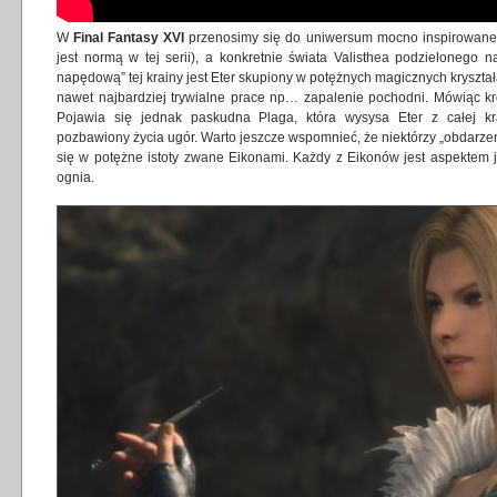
W
Final Fantasy XVI
przenosimy się do uniwersum mocno inspirowaneg
jest normą w tej serii), a konkretnie świata Valisthea podzielonego 
napędową” tej krainy jest Eter skupiony w potężnych magicznych kryszta
nawet najbardziej trywialne prace np… zapalenie pochodni. Mówiąc krót
Pojawia się jednak paskudna Plaga, która wysysa Eter z całej kra
pozbawiony życia ugór. Warto jeszcze wspomnieć, że niektórzy „obdarzeni
się w potężne istoty zwane Eikonami. Każdy z Eikonów jest aspektem j
ognia.