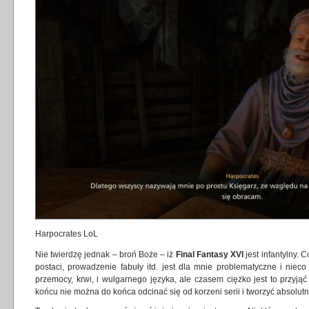
Harpocrates LoL
Nie twierdzę jednak – broń Boże – iż
Final Fantasy XVI
jest infantylny. 
postaci, prowadzenie fabuły itd. jest dla mnie problematyczne i nieco
przemocy, krwi, i wulgarnego języka, ale czasem ciężko jest to przyj
końcu nie można do końca odcinać się od korzeni serii i tworzyć absolutn