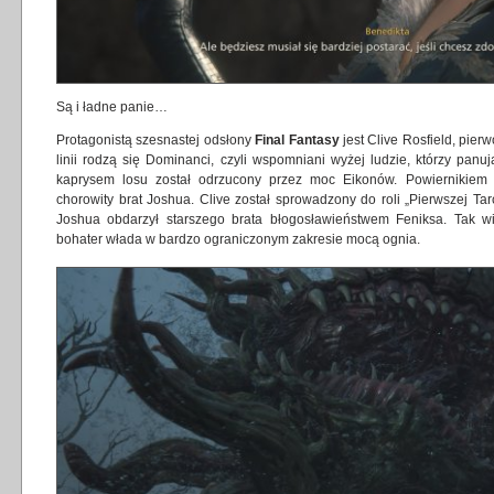
Są i ładne panie…
Protagonistą szesnastej odsłony
Final Fantasy
jest Clive Rosfield, pier
linii rodzą się Dominanci, czyli wspomniani wyżej ludzie, którzy panu
kaprysem losu został odrzucony przez moc Eikonów. Powiernikiem 
chorowity brat Joshua. Clive został sprowadzony do roli „Pierwszej T
Joshua obdarzył starszego brata błogosławieństwem Feniksa. Tak 
bohater włada w bardzo ograniczonym zakresie mocą ognia.