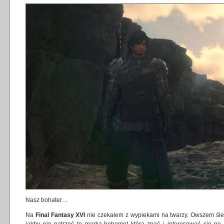
Nasz bohater…
Na
Final Fantasy XVI
nie czekałem z wypiekami na twarzy. Owszem śled
jakby nie patrzeć to marka-behemot którą znać i interesować się po