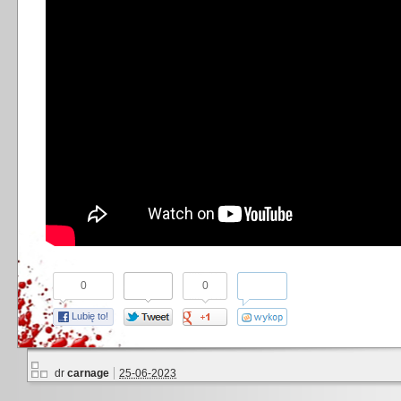
0
0
Lubię to!
dr
carnage
25-06-2023