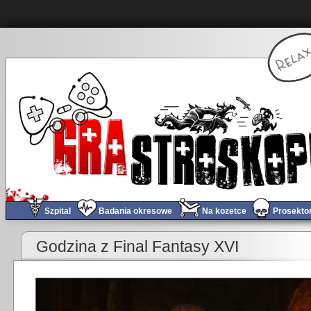
Szpital
Badania okresowe
Na kozetce
Prosekto
«
Obchód tygodnia #588
Godzina z Final Fantasy XVI