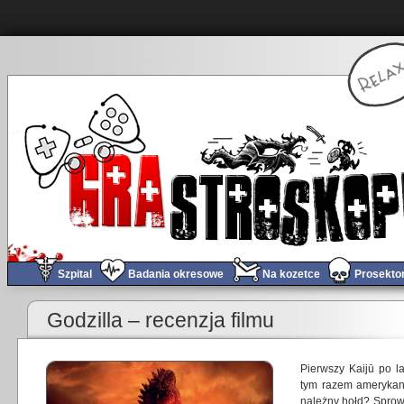
Szpital
Badania okresowe
Na kozetce
Prosekto
«
Obchód tygodnia #116
Godzilla – recenzja filmu
Pierwszy Kaijū po l
tym razem amerykan
należny hołd? Sprow