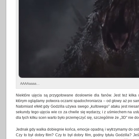
AAAAaaaa…
Niektóre ujęcia są przygotowane dosłownie dla fanów. Jest też kilk
którym oglądamy potwora oczami spadochroniarza – od głowy aż po same
Natomiast efekt gdy Godzilla używa swego „kultowego” ataku jest niesam
sekundy tego ujęcia wie co za chwile się wydarzy, i z uśmiechem na u
dla tych kilku scen warto było przemęczyć się, szczególnie że „3D” nie d
Jednak gdy walka dobiegnie końca, emocje opadną i wytrzymamy do ostatn
Czy to był dobry film? Czy to był dobry film, godny tytułu Godzilla? Jeśl