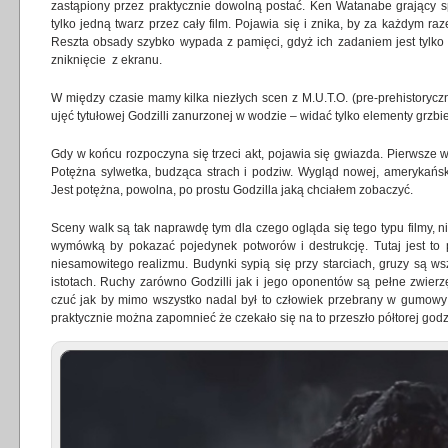
zastąpiony przez praktycznie dowolną postać. Ken Watanabe grający 
tylko jedną twarz przez cały film. Pojawia się i znika, by za każdym r
Reszta obsady szybko wypada z pamięci, gdyż ich zadaniem jest tylko 
zniknięcie z ekranu.
W między czasie mamy kilka niezłych scen z M.U.T.O. (pre-prehistoryczn
ujęć tytułowej Godzilli zanurzonej w wodzie – widać tylko elementy grzbie
Gdy w końcu rozpoczyna się trzeci akt, pojawia się gwiazda. Pierwsze w
Potężna sylwetka, budząca strach i podziw. Wygląd nowej, amerykański
Jest potężna, powolna, po prostu Godzilla jaką chciałem zobaczyć.
Sceny walk są tak naprawdę tym dla czego ogląda się tego typu filmy, ni
wymówką by pokazać pojedynek potworów i destrukcję. Tutaj jest to
niesamowitego realizmu. Budynki sypią się przy starciach, gruzy są ws
istotach. Ruchy zarówno Godzilli jak i jego oponentów są pełne zwier
czuć jak by mimo wszystko nadal był to człowiek przebrany w gumowy 
praktycznie można zapomnieć że czekało się na to przeszło półtorej godz