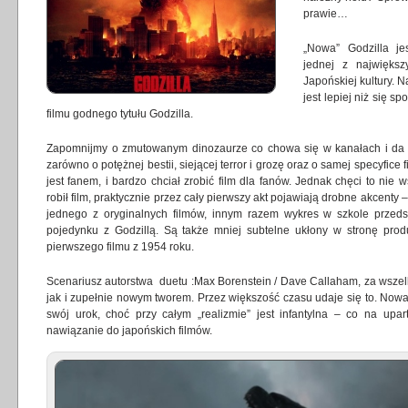
prawie…
„Nowa” Godzilla j
jednej z największ
Japońskiej kultury.
jest lepiej niż się s
filmu godnego tytułu Godzilla.
Zapomnijmy o zmutowanym dinozaurze co chowa się w kanałach i da si
zarówno o potężnej bestii, siejącej terror i grozę oraz o samej specyfic
jest fanem, i bardzo chciał zrobić film dla fanów. Jednak chęci to nie
robił film, praktycznie przez cały pierwszy akt pojawiają drobne akcenty –
jednego z oryginalnych filmów, innym razem wykres w szkole przeds
pojedynku z Godzillą. Są także mniej subtelne ukłony w stronę prod
pierwszego filmu z 1954 roku.
Scenariusz autorstwa duetu :Max Borenstein / Dave Callaham, za wsze
jak i zupełnie nowym tworem. Przez większość czasu udaje się to. Nowa
swój urok, choć przy całym „realizmie” jest infantylna – co na upa
nawiązanie do japońskich filmów.