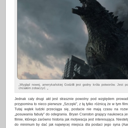
„Wygląd nowej, amerykańskiej Godzilli jest godny króla potworów. Jest po
chciałem zobaczyć. „
Jednak cały drugi akt jest strasznie powolny pod względem prowa
przypomina to nieco pierwsze „Szczęki”, z tą tylko różnicą że w tym fil
Tutaj wątek ludzki przeciąga się, postacie nie mają czasu na roz
„posuwania fabuły” do odegrania. Bryan Cranston grający naukowca jes
filmie, którego zarówno historia jak motywacja jest interesująca. Nieste
do minimum by dać jak najwięcej miejsca dla postaci jego syna (Aar