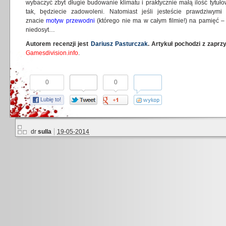
wybaczyć zbyt długie budowanie klimatu i praktycznie małą ilość tytuł
tak, będziecie zadowoleni. Natomiast jeśli jesteście prawdziwymi f
znacie
motyw przewodni
(którego nie ma w całym filmie!) na pamięć –
niedosyt…
Autorem recenzji jest
Dariusz Pasturczak
. Artykuł pochodzi z zapr
Gamesdivision.info
.
0
0
Lubię to!
dr
sulla
19-05-2014