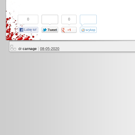
0
0
Lubię to!
dr
carnage
08-05-2020