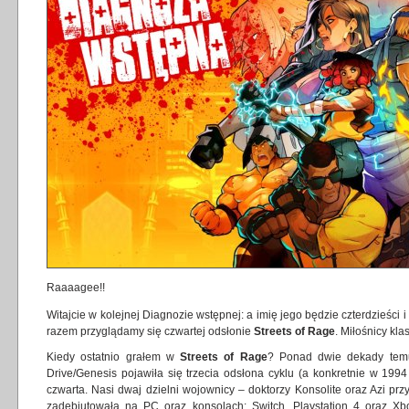
Raaaagee!!
Witajcie w kolejnej Diagnozie wstępnej: a imię jego będzie czterdzieści i 
razem przyglądamy się czwartej odsłonie
Streets of Rage
. Miłośnicy kl
Kiedy ostatnio grałem w
Streets of Rage
? Ponad dwie dekady tem
Drive/Genesis pojawiła się trzecia odsłona cyklu (a konkretnie w 1994 
czwarta. Nasi dwaj dzielni wojownicy – doktorzy Konsolite oraz Azi prz
zadebiutowała na PC oraz konsolach: Switch, Playstation 4 oraz X