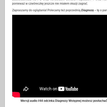
ponieważ w czwóreczkę jeszcze nie miałem okazji zagrać.
Zapraszamy do oglądania! Polecamy też poprzednią
Diagnozę
– tę o pa
Wersji audio #44 odcinka Diagnozy Wstępnej możesz posłuchać