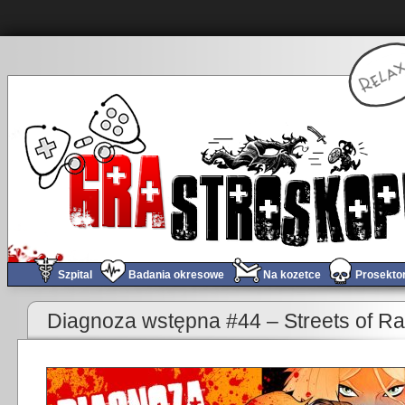
Szpital
Badania okresowe
Na kozetce
Prosekto
«
Tomograf #61 – Jeszcze raz Fantazja Ostateczna nr 7!
Diagnoza wstępna #44 – Streets of R